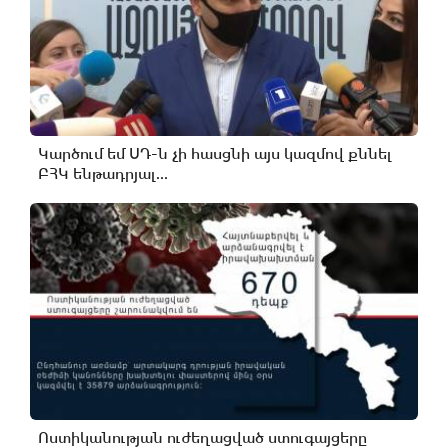
Կարծում եմ ՍԴ-ն չի հասցնի այս կազմով քննել
ԲՀԿ ենթադրյալ...
Ոստիկանության ուժեղացված ստուգայցերը