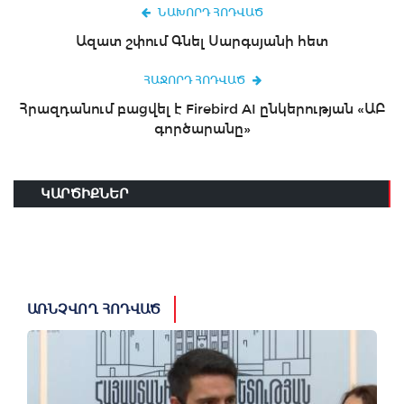
ՆԱԽՈՐԴ ՀՈԴՎԱԾ
Ազատ շփում Գնել Սարգսյանի հետ
ՀԱՋՈՐԴ ՀՈԴՎԱԾ
Հրազդանում բացվել է Firebird AI ընկերության «ԱԲ
գործարանը»
ԿԱՐԾԻՔՆԵՐ
ԱՌՆՉՎՈՂ ՀՈԴՎԱԾ