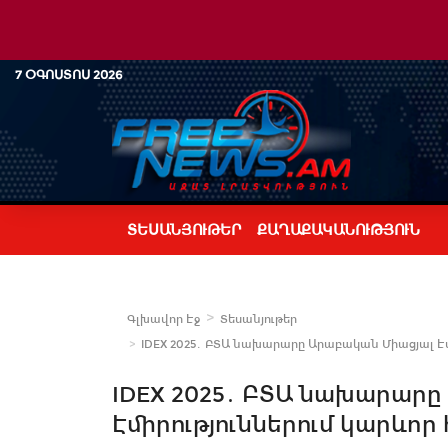
7 ՕԳՈՍՏՈՍ 2026
ՏԵՍԱՆՅՈՒԹԵՐ
ՔԱՂԱՔԱԿԱՆՈՒԹՅՈՒՆ
Գլխավոր Էջ
Տեսանյութեր
IDEX 2025․ ԲՏԱ նախարարը Արաբական Միացյալ Էմի
IDEX 2025․ ԲՏԱ նախարարը
Էմիրություններում կարևոր 