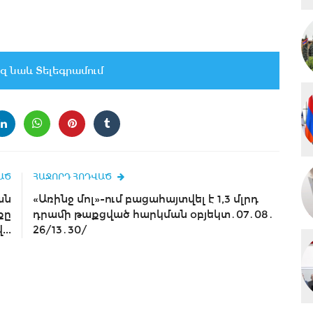
զ նաև Տելեգրամում
ԱԾ
ՀԱՋՈՐԴ ՀՈԴՎԱԾ
ան
«Առինջ մոլ»-ում բացահայտվել է 1,3 մլրդ
քը
դրամի թաքցված հարկման օբյեկտ․07․08․
..
26/13․30/