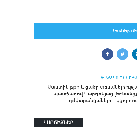
Հետևեք մե
ՆԱԽՈՐԴ ՀՈԴՎ
Սաստիկ բքի և ցածր տեսանելիությ
պատճառով Վարդենյաց լեռնանց
դժվարանցանելի է կցորդով.
ԿԱՐԾԻՔՆԵՐ