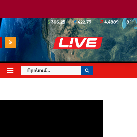
o
366.25
422.73
4.4889
8