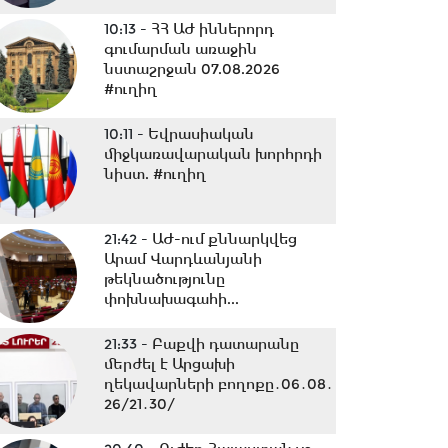
10:13 -
ՀՀ ԱԺ իններորդ
գումարման առաջին
նստաշրջան 07.08.2026
#ուղիղ
10:11 -
Եվրասիական
միջկառավարական խորհրդի
նիստ. #ուղիղ
21:42 -
ԱԺ-ում քննարկվեց
Արամ Վարդևանյանի
թեկնածությունը
փոխնախագահի...
21:33 -
Բաքվի դատարանը
մերժել է Արցախի
ղեկավարների բողոքը․06․08․
26/21․30/