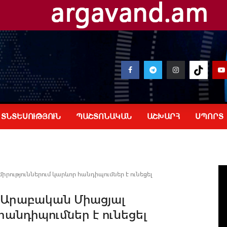
ՏՆՏԵՍՈՒԹՅՈՒՆ
ՊԱՇՏՈՆԱԿԱՆ
ԱՇԽԱՐՀ
ՍՊՈՐՏ
րություններում կարևոր հանդիպումներ է ունեցել
 Արաբական Միացյալ
հանդիպումներ է ունեցել