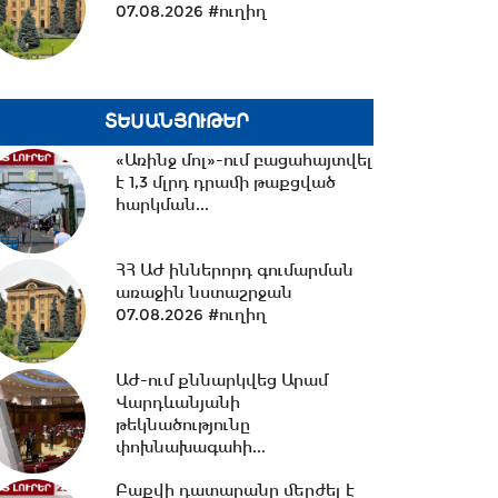
07.08.2026 #ուղիղ
14:09 -
14 կիլոմետրից ավելի
նոր ջրագծեր. Արմավիրի
մարզի երեք համայնք՝...
ՏԵՍԱՆՅՈՒԹԵՐ
13:38 -
TRIPP-ի ՍԴ-ի
«Առինջ մոլ»-ում բացահայտվել
համապատասխանության
է 1,3 մլրդ դրամի թաքցված
հարցը որոշելու վերաբերյալ...
հարկման...
13:27 -
Շալվա Պապուաշվիլին
ՀՀ ԱԺ իններորդ գումարման
շնորհավորական ուղերձ է
առաջին նստաշրջան
հղել Ռուբեն Ռուբինյանին...
07.08.2026 #ուղիղ
13:02 -
ՀԷՑ-ը դառնալու է
ԱԺ-ում քննարկվեց Արամ
պետական սեփականություն,
Վարդևանյանի
հանձնվելու է
թեկնածությունը
հավատարմագրային...
փոխնախագահի...
Բաքվի դատարանը մերժել է
12:36 -
Խնդիր ենք դրել 2026-