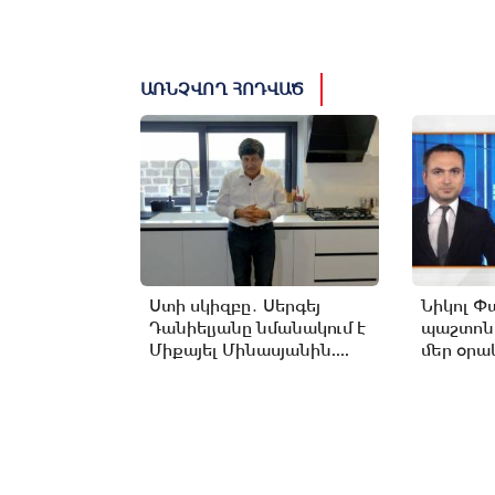
ԱՌՆՉՎՈՂ ՀՈԴՎԱԾ
Ստի սկիզբը․ Սերգեյ
Նիկոլ Փ
Դանիելյանը նմանակում է
պաշտոն
Միքայել Մինասյանին....
մեր օրակ