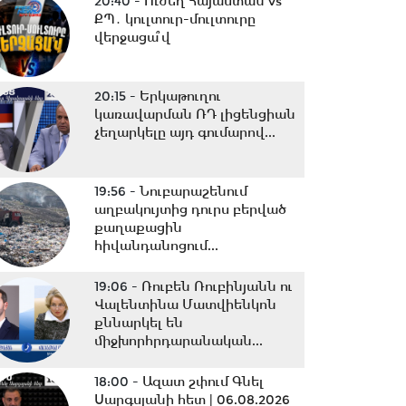
20:40 -
Ուժեղ Հայաստան vs
ՔՊ․ կուլտուր-մուլտուրը
վերջացա՞վ
20:15 -
Երկաթուղու
կառավարման ՌԴ լիցենցիան
չեղարկելը այդ գումարով...
19:56 -
Նուբարաշենում
աղբակույտից դուրս բերված
քաղաքացին
հիվանդանոցում...
19:06 -
Ռուբեն Ռուբինյանն ու
Վալենտինա Մատվիենկոն
քննարկել են
միջխորհրդարանական...
18:00 -
Ազատ շփում Գնել
Սարգսյանի հետ | 06.08.2026