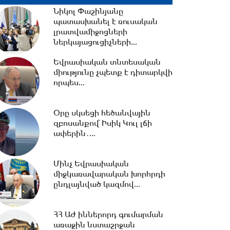
կտրուկ նվազում...
Նիկոլ Փաշինյանը
պատասխանել է ռուսական
15:06 -
ԵԱՏՄ-ում առկա
լրատվամիջոցների
տարաձայնություններից
ներկայացուցիչների...
տուժում են բոլոր
կողմերը.Լևոնյան
Եվրասիական տնտեսական
միությունը չպետք է դիտարկվի
14:56 -
Ընդդիմությունը
որպես...
ընտրակաշառքի միջոցով է
հայտնվել Խորհրդարանում....
Օրը սկսեցի հեծանվային
զբոսանքով՝ Իսիկ Կուլ լճի
14:42 -
ափերին․...
Վարչապետի
որոշումներով՝ ԲՏԱ
փոխնախարարն ու
Մինչ Եվրասիական
Քաղշինկոմիտեի...
միջկառավարական խորհրդի
ընդլայնված կազմով...
14:23 -
Քրիստիննե
Գրիգորյանը վերանշանակվել
է արտաքին
ՀՀ ԱԺ իններորդ գումարման
հետախուզության...
առաջին նստաշրջան