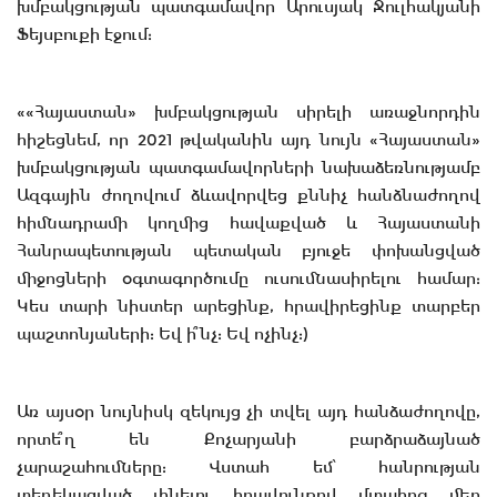
խմբակցության պատգամավոր Արուսյակ Ջուլհակյանի
Ֆեյսբուքի էջում:
««Հայաստան» խմբակցության սիրելի առաջնորդին
հիշեցնեմ, որ 2021 թվականին այդ նույն «Հայաստան»
խմբակցության պատգամավորների նախաձեռնությամբ
Ազգային ժողովում ձևավորվեց քննիչ հանձնաժողով
հիմնադրամի կողմից հավաքված և Հայաստանի
Հանրապետության պետական բյուջե փոխանցված
միջոցների օգտագործումը ուսումնասիրելու համար:
Կես տարի նիստեր արեցինք, հրավիրեցինք տարբեր
պաշտոնյաների: Եվ ի՞նչ: Եվ ոչինչ:)
Առ այսօր նույնիսկ զեկույց չի տվել այդ հանձաժողովը,
որտե՞ղ են Քոչարյանի բարձրաձայնած
չարաշահումները: Վստահ եմ՝ հանրության
տեղեկացված լինելու իրավունքով մտահոգ մեր