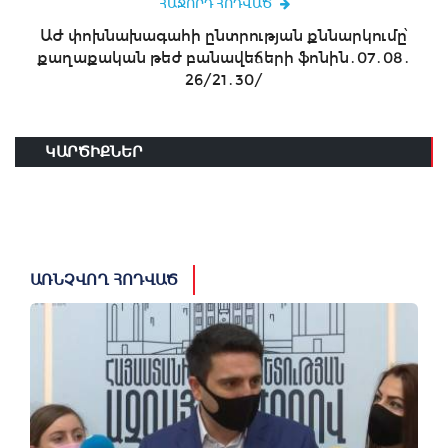
ՀԱՋՈՐԴ ՀՈԴՎԱԾ
ԱԺ փոխնախագահի ընտրության քննարկումը՝
քաղաքական թեժ բանավեճերի ֆոնին․07․08․
26/21․30/
ԿԱՐԾԻՔՆԵՐ
ԱՌՆՉՎՈՂ ՀՈԴՎԱԾ