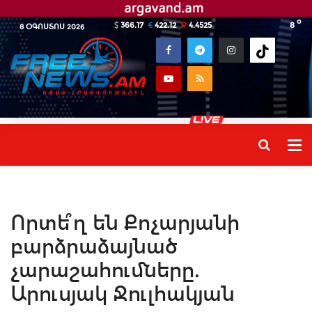
o
366.17
422.12
4.4525
8
8 ՕԳՈՍՏՈՍ 2026
Որտե՞ղ են Քոչարյանի
բարձրաձայնած
չարաշահումները.
Արուսյակ Ջուլհակյան