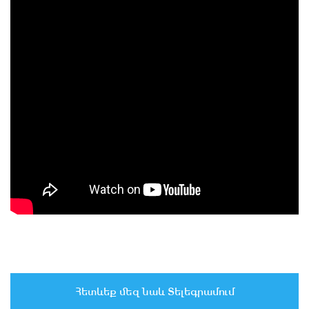
Հետևեք մեզ նաև Տելեգրամում