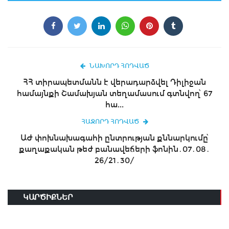
ՆԱԽՈՐԴ ՀՈԴՎԱԾ
ՀՀ տիրապետմանն է վերադարձվել Դիլիջան
համայնքի Շամախյան տեղամասում գտնվող՝ 67
հա...
ՀԱՋՈՐԴ ՀՈԴՎԱԾ
ԱԺ փոխնախագահի ընտրության քննարկումը՝
քաղաքական թեժ բանավեճերի ֆոնին․07․08․
26/21․30/
ԿԱՐԾԻՔՆԵՐ