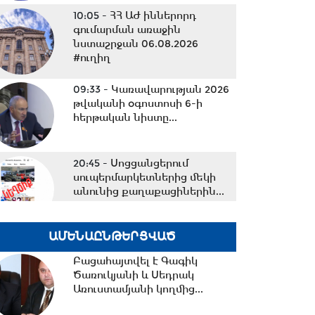
10:05 -
ՀՀ ԱԺ իններորդ
գումարման առաջին
նստաշրջան 06.08.2026
#ուղիղ
09:33 -
Կառավարության 2026
թվականի օգոստոսի 6-ի
հերթական նիստը...
20:45 -
Սոցցանցերում
սուպերմարկետներից մեկի
անունից քաղաքացիներին...
ԱՄԵՆԱԸՆԹԵՐՑՎԱԾ
20:43 -
Ալեն Սիմոնյանը
շնորհավորել է ԱԺ իններորդ
Բացահայտվել է Գագիկ
գումարման
Ծառուկյանի և Սեդրակ
պատգամավորներին...
Առուստամյանի կողմից...
20:07 -
Շատ կարևոր