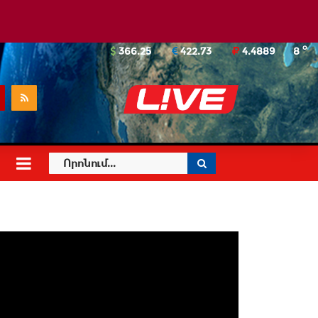
o
366.25
422.73
4.4889
8