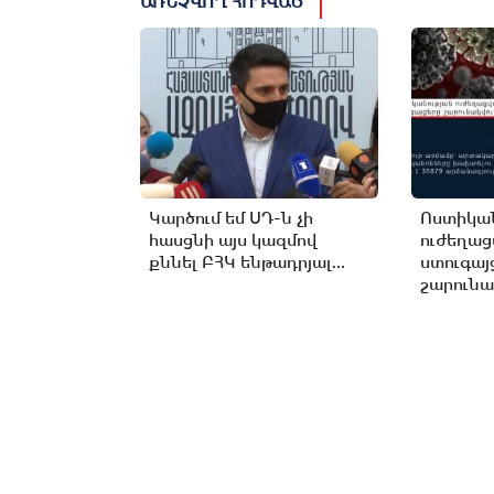
ԱՌՆՉՎՈՂ ՀՈԴՎԱԾ
Կարծում եմ ՍԴ-ն չի
Ոստիկան
հասցնի այս կազմով
ուժեղա
քննել ԲՀԿ ենթադրյալ...
ստուգայ
շարունա