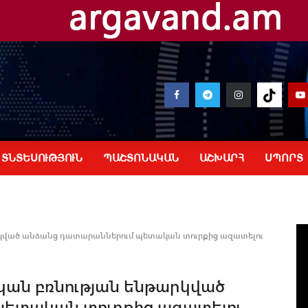
ՏՆՏԵՍՈՒԹՅՈՒՆ
ՊԱՇՏՈՆԱԿԱՆ
ԱՇԽԱՐՀ
ՍՊՈՐՏ
կված անձանց դատարաններում պետական տուրքից ազատելու
ան բռնության ենթարկված
պետական տուրքից ազատելու