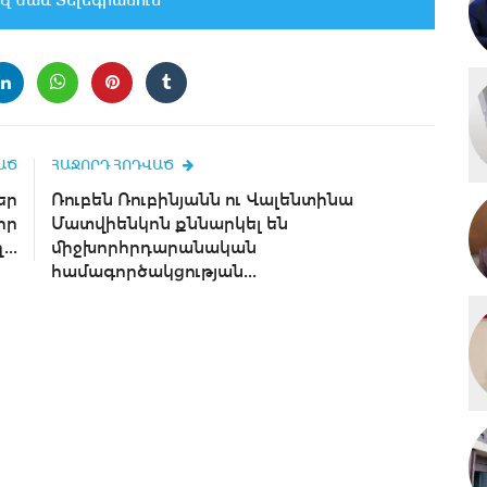
զ նաև Տելեգրամում
ԱԾ
ՀԱՋՈՐԴ ՀՈԴՎԱԾ
եր
Ռուբեն Ռուբինյանն ու Վալենտինա
իր
Մատվիենկոն քննարկել են
..
միջխորհրդարանական
համագործակցության...