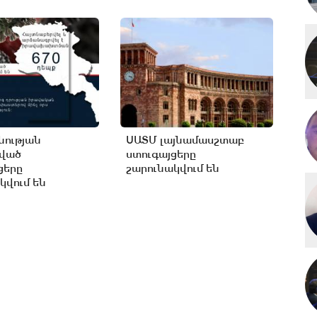
ության
ՍԱՏՄ լայնամասշտաբ
ցված
ստուգայցերը
ցերը
շարունակվում են
կվում են