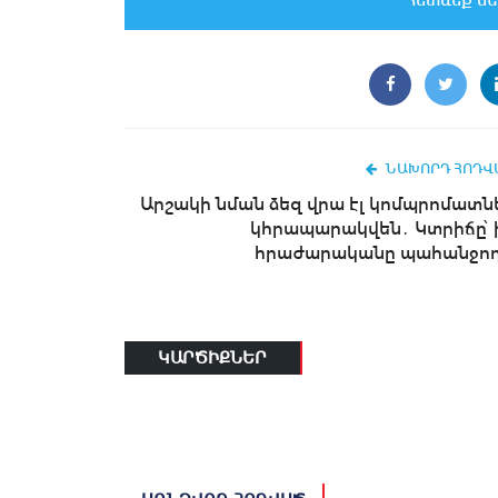
Հետևեք մե
ՆԱԽՈՐԴ ՀՈԴՎ
Արշակի նման ձեզ վրա էլ կոմպրոմատն
կհրապարակվեն․ Կտրիճը՝ 
հրաժարականը պահանջող.
ԿԱՐԾԻՔՆԵՐ