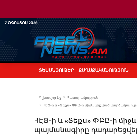
7 ՕԳՈՍՏՈՍ 2026
ՏԵՍԱՆՅՈՒԹԵՐ
ՔԱՂԱՔԱԿԱՆՈՒԹՅՈՒՆ
Գլխավոր Էջ
Հասարակություն
ՀԷՑ-ի և «Տեքս» ՓԲԸ-ի միջև կնքված վարձակալու
ՀԷՑ-ի և «Տեքս» ՓԲԸ-ի միջ
պայմանագիրը դադարեցվել