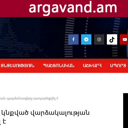
ՏՆՏԵՍՈՒԹՅՈՒՆ
ՊԱՇՏՈՆԱԿԱՆ
ԱՇԽԱՐՀ
ՍՊՈՐՏ
թյան պայմանագիրը դադարեցվել է
և կնքված վարձակալության
 է