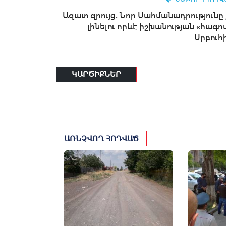
Ազատ զրույց. Նոր Սահմանադրությունը 
լինելու որևէ իշխանության «հագով
Սրբուհի
ԿԱՐԾԻՔՆԵՐ
ԱՌՆՉՎՈՂ ՀՈԴՎԱԾ