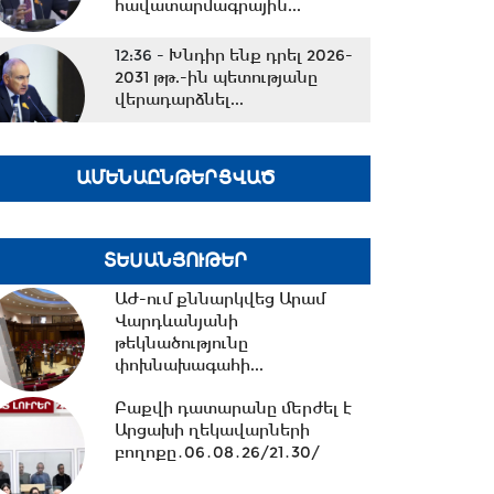
հավատարմագրային...
12:36 -
Խնդիր ենք դրել 2026-
2031 թթ.-ին պետությանը
վերադարձնել...
11:53 -
Կոնգոյում Էբոլայի
ԱՄԵՆԱԸՆԹԵՐՑՎԱԾ
հիվանդության նոր դեպքերի
թիվը կրկնապատկվել...
ՏԵՍԱՆՅՈՒԹԵՐ
11:40 -
«Մուլտի գրուպ»
ԱԺ-ում քննարկվեց Արամ
կոնցեռնի տնօրեն Արթուր
Վարդևանյանի
Դալլաքյանը կալանավորվել...
թեկնածությունը
փոխնախագահի...
11:32 -
«Մուլտի գրուպ»
Բաքվի դատարանը մերժել է
կոնցեռնի նախկին տնօրեն
Արցախի ղեկավարների
Սեդրակ Առուստամյանը...
բողոքը․06․08․26/21․30/