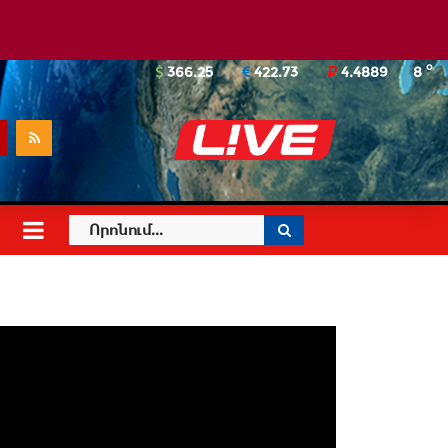
o
366.25
422.73
4.4889
8