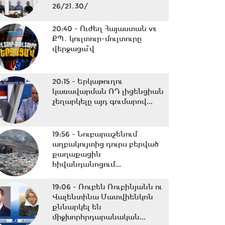
26/21․30/
20:40 -
Ուժեղ Հայաստան vs
ՔՊ․ կուլտուր-մուլտուրը
վերջացա՞վ
20:15 -
Երկաթուղու
կառավարման ՌԴ լիցենցիան
չեղարկելը այդ գումարով...
19:56 -
Նուբարաշենում
աղբակույտից դուրս բերված
քաղաքացին
հիվանդանոցում...
19:06 -
Ռուբեն Ռուբինյանն ու
Վալենտինա Մատվիենկոն
քննարկել են
միջխորհրդարանական...