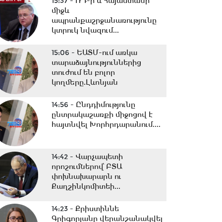
15:37 -
ՌԴ-ի և Հայաստանի
միջև
ապրանքաշրջանառությունը
կտրուկ նվազում...
15:06 -
ԵԱՏՄ-ում առկա
տարաձայնություններից
տուժում են բոլոր
կողմերը.Լևոնյան
14:56 -
Ընդդիմությունը
ընտրակաշառքի միջոցով է
հայտնվել Խորհրդարանում....
14:42 -
Վարչապետի
որոշումներով՝ ԲՏԱ
փոխնախարարն ու
Քաղշինկոմիտեի...
14:23 -
Քրիստիննե
Գրիգորյանը վերանշանակվել