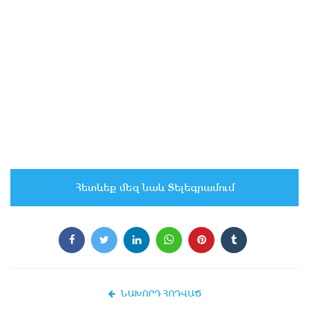
Հետևեք մեզ նաև Տելեգրամում
ՆԱԽՈՐԴ ՀՈԴՎԱԾ