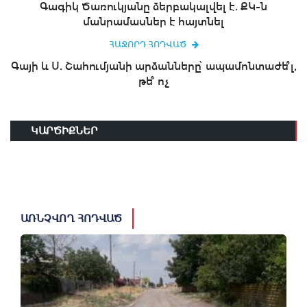
Գագիկ Ծառուկյանը ձերբակալվել է. ՔԿ-ն
մանրամասներ է հայտնել
ՀԱՋՈՐԴ ՀՈԴՎԱԾ
Գայի և Ս. Շահումյանի արձանները՝ ապամոնտաժե՞լ,
թե՞ ոչ
ԿԱՐԾԻՔՆԵՐ
ԱՌՆՉՎՈՂ ՀՈԴՎԱԾ