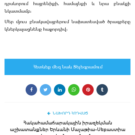
դրսևորում հայրենիքի, համայնքի և նրա բնակչի
նկատմամբ:
Մեր մյուս բնակավայրերում նախատեսված ծրագրերը
կներկայացնենք հաջորդիվ:
Հետևեք մեզ նաև Տելեգրամում
ՆԱԽՈՐԴ ՀՈԴՎԱԾ
Հակահամաճարակային իրազեկման
աշխատանքներ Երևանի Մալաթիա-Սեբաստիա