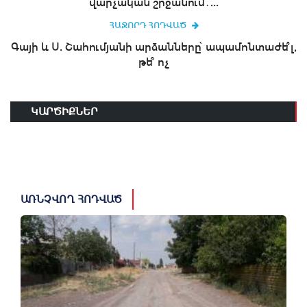
վարչական շրջանում․...
ՀԱՋՈՐԴ ՀՈԴՎԱԾ
Գայի և Ս. Շահումյանի արձանները՝ ապամոնտաժե՞լ,
թե՞ ոչ
ԿԱՐԾԻՔՆԵՐ
ԱՌՆՉՎՈՂ ՀՈԴՎԱԾ