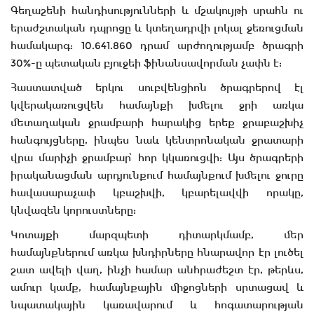
Գեղաշենի հանդիսությունների և մշակույթի սրահն ու
երաժշտական դպրոցը և կտեղադրվի լոկալ ջեռուցման
համակարգ: 10.641.860 դրամ արժողությամբ ծրագրի
30%-ը պետական բյուջեի ֆինանսավորման չափն է:
Հաստատված երկու սուբվենցիոն ծրագրերով էլ
կվերակառուցվեն համայնքի խմելու ջրի առկա
մետաղական ջրամբարի հարակից երեք ջրաբաշխիչ
հանգույցները, ինպես նաև կենտրոնական ջրատարի
վրա մարիչի ջրամբար՝ հոր կկառուցվի: Այս ծրագրերի
իրականացման արդյունքում համայնքում խմելու ջուրը
հավասարաչափ կբաշխվի, կբարելավվի որակը,
կնվազեն կորուստները:
Կոտայքի մարզպետի դիտարկմամբ, մեր
համայնքներում առկա խնդիրները հնարավոր էր լուծել
շատ ավելի վաղ, ինչի համար անհրաժեշտ էր, թերևս,
ամուր կամք, համայնքային միջոցների սրտացավ և
նպատակային կառավարում և հոգատարության