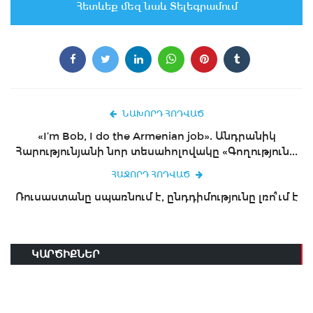
Հետևեք մեզ նաև Տելեգրամում
ՆԱԽՈՐԴ ՀՈԴՎԱԾ
«I’m Bob, I do the Armenian job». Անդրանիկ
Հարությունյանի նոր տեսահոլովակը «Գողություն...
ՀԱՋՈՐԴ ՀՈԴՎԱԾ
Ռուսաստանը սպառնում է, ընդդիմությունը լռո՞ւմ է
ԿԱՐԾԻՔՆԵՐ