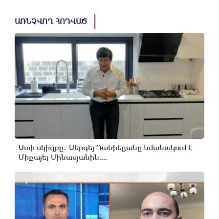
ԱՌՆՉՎՈՂ ՀՈԴՎԱԾ
Ստի սկիզբը․ Սերգեյ Դանիելյանը նմանակում է
Միքայել Մինասյանին....