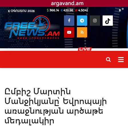
o
366.14
422.56
4.5041
8
6 ՕԳՈՍՏՈՍ 2026
Ըմբիշ Մարտին
Մանջիկյանը՝ Եվրոպայի
առաջնության արծաթե
մեդալակիր