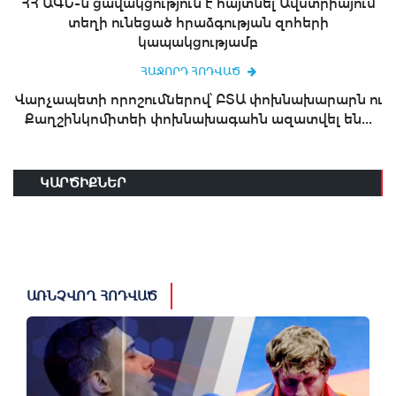
ՀՀ ԱԳՆ-ն ցավակցություն է հայտնել Ավստրիայում
տեղի ունեցած հրաձգության զոհերի
կապակցությամբ
ՀԱՋՈՐԴ ՀՈԴՎԱԾ
Վարչապետի որոշումներով՝ ԲՏԱ փոխնախարարն ու
Քաղշինկոմիտեի փոխնախագահն ազատվել են...
ԿԱՐԾԻՔՆԵՐ
ԱՌՆՉՎՈՂ ՀՈԴՎԱԾ