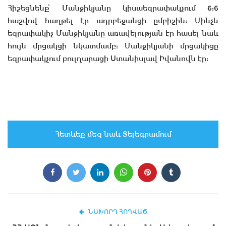
Հիշեցնենք՝ Մանջիկյանը կիսաեզրափակչում 6:6
հաշվով հաղթել էր ադրբեջանցի ըմբիշին: Մինչև
եզրափակիչ Մանջիկյանը առավելության էր հասել նաև
հույն մրցակցի նկատմամբ: Մանջիկյանի մրցակիցը
եզրափակչում բուլղարացի Ստանիսլավ Իվանովն էր:
Հետևեք մեզ նաև Տելեգրամում
ՆԱԽՈՐԴ ՀՈԴՎԱԾ