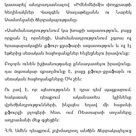
կատարել՝ անդրադառնալով «Իմնեմնիմի» փոդքասթի
հեղինակներ Վազգեն Սաղաթելյանն ու Նարեկ
Սամսոնյանի ձերբակալությանը:
«Սահմանադրությունում կա խոսքի ազատություն, բայց
որքան էլ որոնեցի, Սահմանադրությունում չգտա ոչ
հրապարակային քֆուր-քյաֆարի ազատություն և ոչ էլ
եթերից սեռական հայհոյանքներ հնչեցնելու իրավունք։
Բոլորն ունեն իշխանությանը քննադատելու իրավունք,
դա օգտակար զբաղմունք է, բայց քֆուր-քյաֆարն ու
սեռական հայհոյանքները ՕԿ չեն։
Ու լավ է, որ պետությունն է դրա դեմ պայքարում,
հակառակ դեպքում ականատես կլինենք
վրեժխնդրությունների, ինչպես եղավ մի հայտնի
քֆուրչի բլոգերի հետ, ում Ռեստարտի տղաները
աղբամանի մեջ գցեցին։
Հ.Գ. Ամեն դեպքում, չդիմադրող անձին ձերբակալելուց