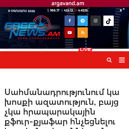
o
366.17
422.12
4.4525
8
9 ՕԳՈՍՏՈՍ 2026
Սահմանադրությունում կա
խոսքի ազատություն, բայց
չկա հրապարակային
քֆուր-քյաֆար հնչեցնելու