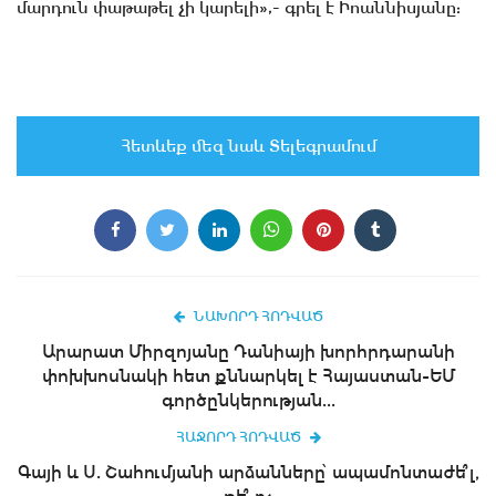
մարդուն փաթաթել չի կարելի»,- գրել է Իոաննիսյանը:
Հետևեք մեզ նաև Տելեգրամում
ՆԱԽՈՐԴ ՀՈԴՎԱԾ
Արարատ Միրզոյանը Դանիայի խորհրդարանի
փոխխոսնակի հետ քննարկել է Հայաստան-ԵՄ
գործընկերության...
ՀԱՋՈՐԴ ՀՈԴՎԱԾ
Գայի և Ս. Շահումյանի արձանները՝ ապամոնտաժե՞լ,