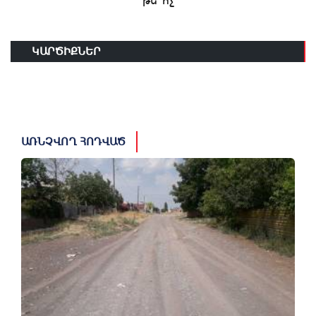
թե՞ ոչ
ԿԱՐԾԻՔՆԵՐ
ԱՌՆՉՎՈՂ ՀՈԴՎԱԾ