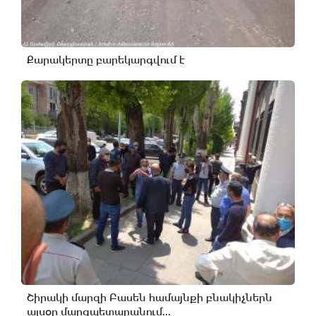
Քարակերտը բարեկարգվում է
Շիրակի մարզի Բասեն համայնքի բնակիչներն
այսօր մարզպետարանում...