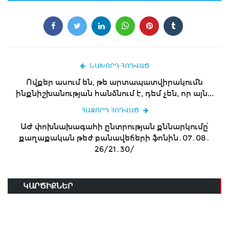
ՆԱԽՈՐԴ ՀՈԴՎԱԾ
Ովքեր ասում են, թե արտապատվիրակումն
ինքնիշխանության հանձնում է, դեմ չեն, որ այն...
ՀԱՋՈՐԴ ՀՈԴՎԱԾ
ԱԺ փոխնախագահի ընտրության քննարկումը՝
քաղաքական թեժ բանավեճերի ֆոնին․07․08․
26/21․30/
ԿԱՐԾԻՔՆԵՐ