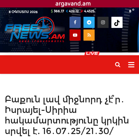
o
366.17
422.12
4.4525
8
8 ՕԳՈՍՏՈՍ 2026
Բաքուն լավ միջնորդ չէ՞ր․
Իսրայել-Սիրիա
հակամարտությունը կրկին
սրվել է. 16․07․25/21․30/