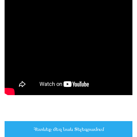
Հետևեք մեզ նաև Տելեգրամում