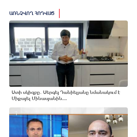
ԱՌՆՉՎՈՂ ՀՈԴՎԱԾ
Ստի սկիզբը․ Սերգեյ Դանիելյանը նմանակում է
Միքայել Մինասյանին....