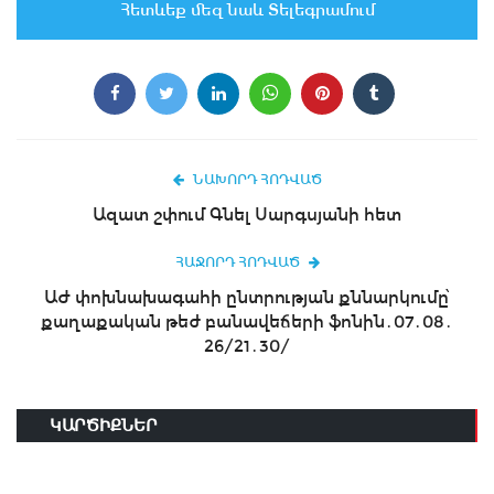
Հետևեք մեզ նաև Տելեգրամում
ՆԱԽՈՐԴ ՀՈԴՎԱԾ
Ազատ շփում Գնել Սարգսյանի հետ
ՀԱՋՈՐԴ ՀՈԴՎԱԾ
ԱԺ փոխնախագահի ընտրության քննարկումը՝
քաղաքական թեժ բանավեճերի ֆոնին․07․08․
26/21․30/
ԿԱՐԾԻՔՆԵՐ