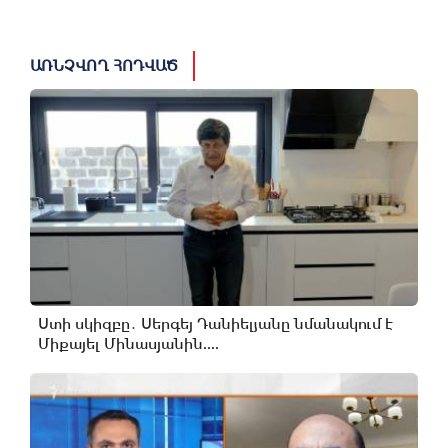
ԱՌՆՉՎՈՂ ՀՈԴՎԱԾ
Ստի սկիզբը․ Սերգեյ Դանիելյանը նմանակում է
Միքայել Մինասյանին....