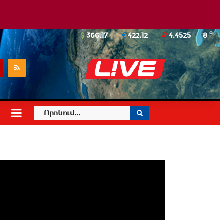
o
366.17
422.12
4.4525
8