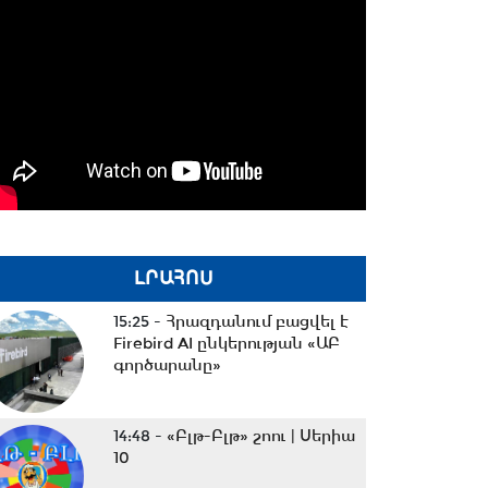
ԼՐԱՀՈՍ
15:25 -
Հրազդանում բացվել է
Firebird AI ընկերության «ԱԲ
գործարանը»
14:48 -
«Բլթ-Բլթ» շոու | Սերիա
10