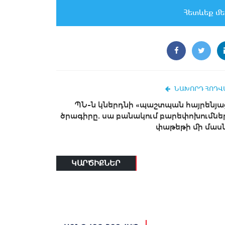
Հետևեք մե
ՆԱԽՈՐԴ ՀՈԴՎ
ՊՆ-ն կներդնի «պաշտպան հայրենյա
ծրագիրը. սա բանակում բարեփոխումնե
փաթեթի մի մասն.
ԿԱՐԾԻՔՆԵՐ