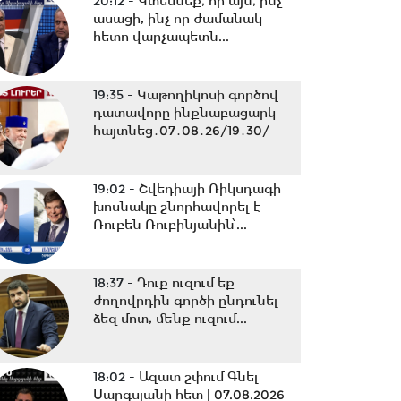
20:12 -
Կտեսնեք, որ այն, ինչ
ասացի, ինչ որ ժամանակ
հետո վարչապետն...
19:35 -
Կաթողիկոսի գործով
դատավորը ինքնաբացարկ
հայտնեց․07․08․26/19․30/
19:02 -
Շվեդիայի Ռիկսդագի
խոսնակը շնորհավորել է
Ռուբեն Ռուբինյանին՝...
18:37 -
Դուք ուզում եք
ժողովրդին գործի ընդունել
ձեզ մոտ, մենք ուզում...
18:02 -
Ազատ շփում Գնել
Սարգսյանի հետ | 07.08.2026