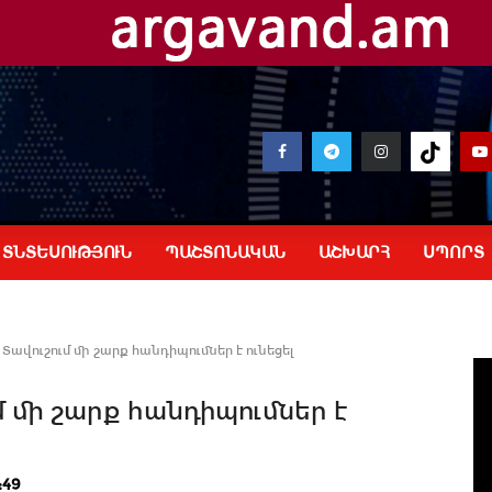
ՏՆՏԵՍՈՒԹՅՈՒՆ
ՊԱՇՏՈՆԱԿԱՆ
ԱՇԽԱՐՀ
ՍՊՈՐՏ
ավուշում մի շարք հանդիպումներ է ունեցել
 մի շարք հանդիպումներ է
:49