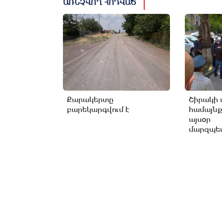
ԱՌՆՉՎՈՂ ՀՈԴՎԱԾ
Քարակերտը
Շիրակի 
բարեկարգվում է
համայնք
այսօր
մարզպետ