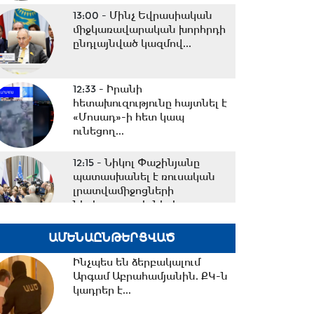
13:00 -
Մինչ Եվրասիական
միջկառավարական խորհրդի
ընդլայնված կազմով...
12:33 -
Իրանի
հետախուզությունը հայտնել է
«Մոսադ»-ի հետ կապ
ունեցող...
12:15 -
Նիկոլ Փաշինյանը
պատասխանել է ռուսական
լրատվամիջոցների
ներկայացուցիչների...
11:26 -
Եվրասիական
ԱՄԵՆԱԸՆԹԵՐՑՎԱԾ
տնտեսական միությունը
Ինչպես են ձերբակալում
չպետք է դիտարկվի որպես...
Արգամ Աբրահամյանին. ՔԿ-ն
կադրեր է...
10:38 -
Օրը սկսեցի