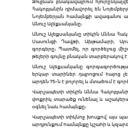
Ջուջևան բնակավայրում հյուրընկալվ
Հակոբյանին դիմավորել են Նոյեմբե
Նոյեմբերյան համայնքի ավագանու ա
Անուշ Ալեքսանյանը:
Անուշ Ալեքսանյանը տիկին Աննա Հա
Սասունցի Դավթի, Ախթամարի, Ա
գորգերը: Պատմել, որ գործելուց միշ
թելերի գույնը բնական տարբերակով է
Անուշ Ալեքսանյանը գորգագործությ
երկար տարիներ դպրոցում հայոց լե
արդեն 75-ն է բոլորել և մտածում է գո
Վարչապետի տիկին Աննա Հակոբյանին
փոքրիկ տարածք ունենալ և աշակերտ
օգնել նաև համայնքը:
Վարչապետի տիկնոջ խոսքով՝ այս պար
արդյունքում համայնքը կշահի և կզար