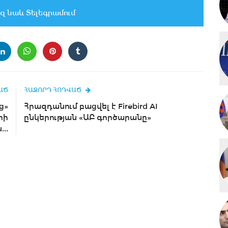
զ նաև Տելեգրամում
ԱԾ
ՀԱՋՈՐԴ ՀՈԴՎԱԾ
ց»
Հրազդանում բացվել է Firebird AI
րի
ընկերության «ԱԲ գործարանը»
..