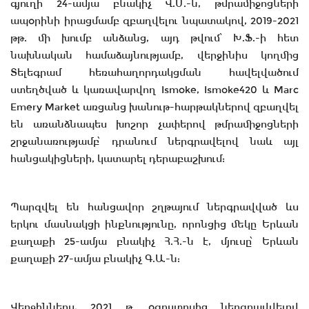
գյուղի 24-ամյա բնակիչ Վ.Մ.-ն, թմրամիջոցների
ապօրինի իրացմամբ զբաղվելու նպատակով, 2019-2021
թթ. մի խումբ անձանց, այդ թվում՝ Խ.Ֆ.-ի հետ
նախնական համաձայնությամբ, վերջինիս կողմից
Տելեգրամ հեռահաղորդակցման հավելվածում
ստեղծված և կառավարվող Ismoke, Ismoke420 և Marc
Emery Market առցանց խանութ-հարթակներով զբաղվել
են առանձնապես խոշոր չափերով թմրամիջոցների
շրջանառությամբ՝ դրանում ներգրավելով նաև այլ
հանցակիցների, կատարել դերաբաշխում:
Պարզվել են հանցավոր շղթայում ներգրավված ևս
երկու մասնակցի ինքնությունը, որոնցից մեկը Երևան
քաղաքի 25-ամյա բնակիչ Հ.Հ.-ն է, մյուսը՝ Երևան
քաղաքի 27-ամյա բնակիչ Գ.Ա.-ն:
Վերջիններս, 2021 թ. օգոստոսից ներգրավվելով