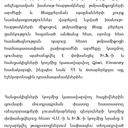
տելեգրամյան խանութ-հարթակները՝ թմրամիջոցների
արժեքի և ձեռքբերման պայմանների շուրջ
նամակագրություններ վարելով նշված խանութ-
հարթակների միջոցով թմրամիջոց ձեռք բերելու
ցանկություն հայտնած անձանց հետ, որոնց հետ
համաձայնության գալուց հետո թմրամիջոցի
համապատասխան չափաբաժնի արժեքը կազմող
գումարը պահանջվել է փոխանցել Խ.Ֆ.-ի և
հանցակիցների կողմից կառավարվող Qiwi, Юmoney
համակարգի, ինչպես նաև՝ ՀՀ և օտարերկրյա այլ
էլեկտրոնային դրամապանակներին:
Հանցակիցների կողմից կառավարվող հաշիվներին
գումարի մուտքագրման փաստը հաստատող
անդորրագրերի լուսանկարները գնորդների կողմից
փոխանցվելուց հետո Վ.Մ.-ի և Խ.Ֆ.-ի կողմից նրանց է
ուղարկվել թաքստոցներում նախապես տեղադրված