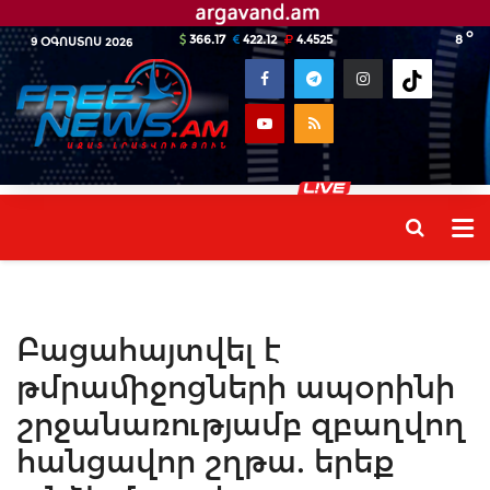
o
366.17
422.12
4.4525
8
9 ՕԳՈՍՏՈՍ 2026
Բացահայտվել է
թմրամիջոցների ապօրինի
շրջանառությամբ զբաղվող
հանցավոր շղթա. երեք