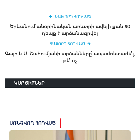
ՆԱԽՈՐԴ ՀՈԴՎԱԾ
Երևանում անօրինական առևտրի ավելի քան 50
դեպք է արձանագրվել
ՀԱՋՈՐԴ ՀՈԴՎԱԾ
Գայի և Ս. Շահումյանի արձանները՝ ապամոնտաժե՞լ,
թե՞ ոչ
ԿԱՐԾԻՔՆԵՐ
ԱՌՆՉՎՈՂ ՀՈԴՎԱԾ