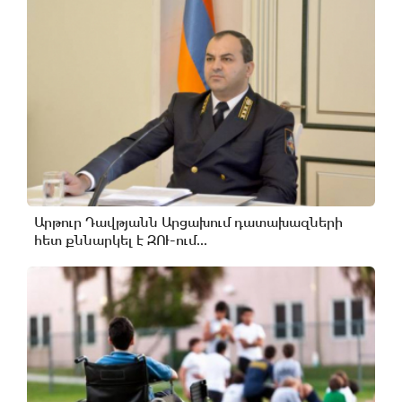
Արթուր Դավթյանն Արցախում դատախազների
հետ քննարկել է ԶՈՒ-ում...