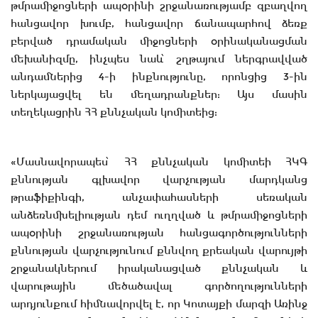
թմրամիջոցների ապօրինի շրջանառությամբ զբաղվող
հանցավոր խումբ, հանցավոր ճանապարհով ձեռք
բերված դրամական միջոցների օրինականացման
մեխանիզմը, ինչպես նաև՝ շղթայում ներգրավված
անդամներից 4-ի ինքնությունը, որոնցից 3-ին
ներկայացվել են մեղադրանքներ: Այս մասին
տեղեկացրին ՀՀ քննչական կոմիտեից:
«Մասնավորապես՝ ՀՀ քննչական կոմիտեի ՀԿԳ
քննության գլխավոր վարչության մարդկանց
թրաֆիքինգի, անչափահասների սեռական
անձեռնմխելիության դեմ ուղղված և թմրամիջոցների
ապօրինի շրջանառության հանցագործությունների
քննության վարչությունում քննվող քրեական վարույթի
շրջանակներում իրականացված քննչական և
վարութային մեծածավալ գործողությունների
արդյունքում հիմնավորվել է, որ Կոտայքի մարզի Առինջ