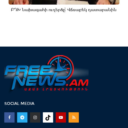
ԲԴԽ նախագահի ուղերձը՝ Վճռաբեկ դատարանին
SOCIAL MEDIA