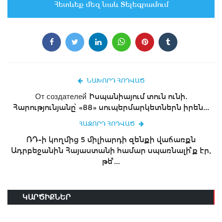
Հետևեք մեզ նաև Տելեգրամում
ՆԱԽՈՐԴ ՀՈԴՎԱԾ
От создателей՝ Իսպանիայում տուն ունի.
Հարությունյանը՝ «88» սուպերմարկետներն իրեն...
ՀԱՋՈՐԴ ՀՈԴՎԱԾ
ՌԴ-ի կողմից 5 միլիարդի զենքի վաճառքն
Ադրբեջանին Հայաստանի համար սպառնալի՞ք էր,
թե՞...
ԿԱՐԾԻՔՆԵՐ