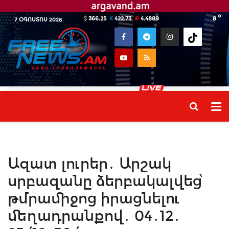
o
366.25
422.73
4.4889
8
7 ՕԳՈՍՏՈՍ 2026
Ազատ լուրեր․ Արշակ
սրբազանը ձերբակալվեց՝
թմրամիջոց իրացնելու
մեղադրանքով․ 04․12․