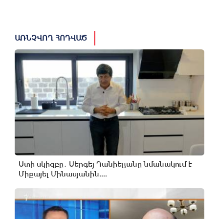
ԱՌՆՉՎՈՂ ՀՈԴՎԱԾ
Ստի սկիզբը․ Սերգեյ Դանիելյանը նմանակում է
Միքայել Մինասյանին....