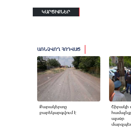
ԿԱՐԾԻՔՆԵՐ
ԱՌՆՉՎՈՂ ՀՈԴՎԱԾ
Քարակերտը
Շիրակի 
բարեկարգվում է
համայնք
այսօր
մարզպետ