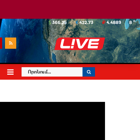
o
366.25
422.73
4.4889
8