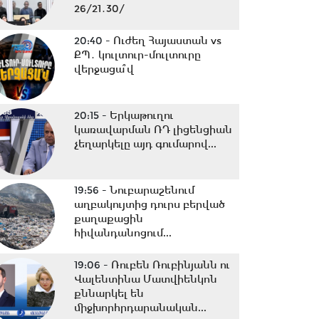
26/21․30/
20:40 -
Ուժեղ Հայաստան vs
ՔՊ․ կուլտուր-մուլտուրը
վերջացա՞վ
20:15 -
Երկաթուղու
կառավարման ՌԴ լիցենցիան
չեղարկելը այդ գումարով...
19:56 -
Նուբարաշենում
աղբակույտից դուրս բերված
քաղաքացին
հիվանդանոցում...
19:06 -
Ռուբեն Ռուբինյանն ու
Վալենտինա Մատվիենկոն
քննարկել են
միջխորհրդարանական...