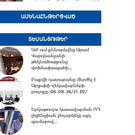
է արտաքին
հետախուզության...
ԱՄԵՆԱԸՆԹԵՐՑՎԱԾ
14:09 -
14 կիլոմետրից ավելի
նոր ջրագծեր. Արմավիրի
մարզի երեք համայնք՝...
ՏԵՍԱՆՅՈՒԹԵՐ
ԱԺ-ում քննարկվեց Արամ
13:38 -
TRIPP-ի ՍԴ-ի
Վարդևանյանի
համապատասխանության
թեկնածությունը
հարցը որոշելու վերաբերյալ...
փոխնախագահի...
Բաքվի դատարանը մերժել է
Արցախի ղեկավարների
13:27 -
Շալվա Պապուաշվիլին
բողոքը․06․08․26/21․30/
շնորհավորական ուղերձ է
հղել Ռուբեն Ռուբինյանին...
Երկաթուղու կառավարման ՌԴ
լիցենցիան չեղարկելը այդ
13:02 -
ՀԷՑ-ը դառնալու է
գումարով...
պետական սեփականություն,
հանձնվելու է