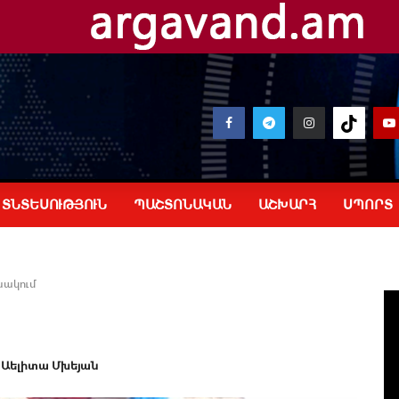
ՏՆՏԵՍՈՒԹՅՈՒՆ
ՊԱՇՏՈՆԱԿԱՆ
ԱՇԽԱՐՀ
ՍՊՈՐՏ
նակում
Աելիտա Մխեյան