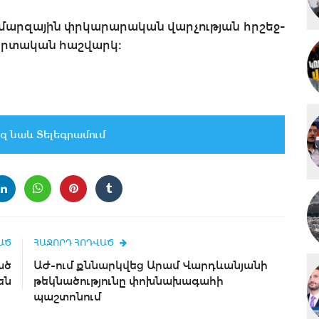
ի մարզային փրկարարական վարչության հրշեջ-
արտական հաշվարկ։
զ նաև Տելեգրամում
ԱԾ
ՀԱՋՈՐԴ ՀՈԴՎԱԾ
ած
ԱԺ-ում քննարկվեց Արամ Վարդևանյանի
են
թեկնածությունը փոխնախագահի
պաշտոնում