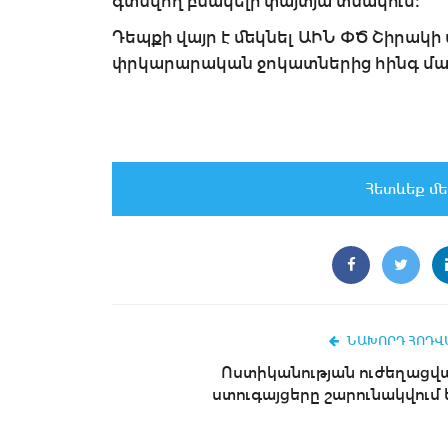
գտնվող բնակելի փայտյա տնակում։
Դեպքի վայր է մեկնել ԱԻՆ ՓԾ Շիրակ
փրկարարական ջոկատներից հինգ մ
Հետևեք մե
ՆԱԽՈՐԴ ՀՈԴՎ
Ոստիկանության ուժեղացվ
ստուգայցերը շարունակվում 