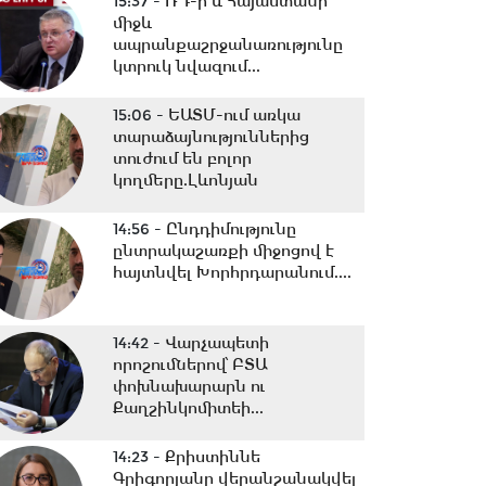
15:37 -
ՌԴ-ի և Հայաստանի
միջև
ապրանքաշրջանառությունը
կտրուկ նվազում...
15:06 -
ԵԱՏՄ-ում առկա
տարաձայնություններից
տուժում են բոլոր
կողմերը.Լևոնյան
14:56 -
Ընդդիմությունը
ընտրակաշառքի միջոցով է
հայտնվել Խորհրդարանում....
14:42 -
Վարչապետի
որոշումներով՝ ԲՏԱ
փոխնախարարն ու
Քաղշինկոմիտեի...
14:23 -
Քրիստիննե
Գրիգորյանը վերանշանակվել