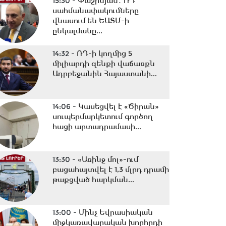
15:30 -
Փաշինյան․ ՌԴ
սահմանափակումները
վնասում են ԵԱՏՄ-ի
ընկալմանը...
14:32 -
ՌԴ-ի կողմից 5
միլիարդի զենքի վաճառքն
Ադրբեջանին Հայաստանի...
14:06 -
Կասեցվել է «Ծիրան»
սուպերմարկետում գործող
հացի արտադրամասի...
13:30 -
«Առինջ մոլ»-ում
բացահայտվել է 1,3 մլրդ դրամի
թաքցված հարկման...
13:00 -
Մինչ Եվրասիական
միջկառավարական խորհրդի