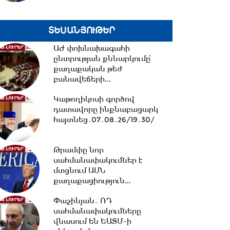
20:40 -
Ուժեղ Հայաստան vs
ՔՊ․ կուլտուր-մուլտուրը
ՏԵՍԱՆՅՈՒԹԵՐ
վերջացա՞վ
ԱԺ փոխնախագահի
ընտրության քննարկումը՝
20:15 -
Երկաթուղու
քաղաքական թեժ
կառավարման ՌԴ լիցենցիան
բանավեճերի...
չեղարկելը այդ գումարով...
Կաթողիկոսի գործով
դատավորը ինքնաբացարկ
19:56 -
Նուբարաշենում
հայտնեց․07․08․26/19․30/
աղբակույտից դուրս բերված
քաղաքացին
հիվանդանոցում...
Թրամփը նոր
սահմանափակումներ է
մտցնում ԱՄՆ
19:06 -
Ռուբեն Ռուբինյանն ու
քաղաքացիություն...
Վալենտինա Մատվիենկոն
քննարկել են
Փաշինյան․ ՌԴ
միջխորհրդարանական...
սահմանափակումները
վնասում են ԵԱՏՄ-ի
18:00 -
Ազատ շփում Գնել