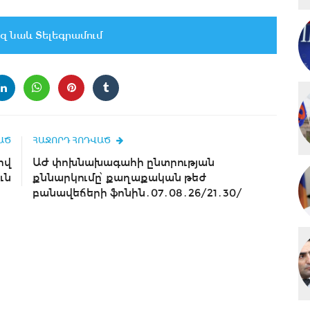
զ նաև Տելեգրամում
ԱԾ
ՀԱՋՈՐԴ ՀՈԴՎԱԾ
ով
ԱԺ փոխնախագահի ընտրության
ւն
քննարկումը՝ քաղաքական թեժ
բանավեճերի ֆոնին․07․08․26/21․30/