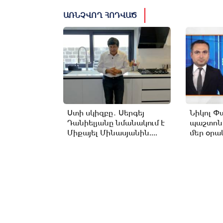
ԱՌՆՉՎՈՂ ՀՈԴՎԱԾ
Ստի սկիզբը․ Սերգեյ
Նիկոլ Փ
Դանիելյանը նմանակում է
պաշտոն
Միքայել Մինասյանին....
մեր օրակ