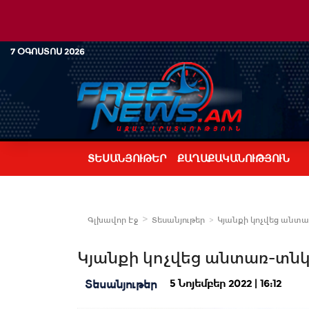
7 ՕԳՈՍՏՈՍ 2026
ՏԵՍԱՆՅՈՒԹԵՐ
ՔԱՂԱՔԱԿԱՆՈՒԹՅՈՒՆ
Գլխավոր Էջ
Տեսանյութեր
Կյանքի կոչվեց անտ
Կյանքի կոչվեց անտառ-տն
5 Նոյեմբեր 2022 | 16:12
Տեսանյութեր