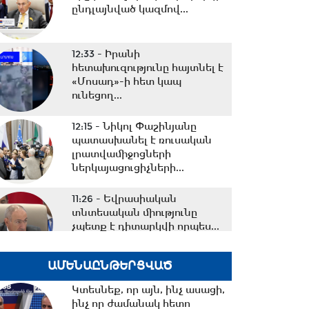
ընդլայնված կազմով...
12:33 -
Իրանի
հետախուզությունը հայտնել է
«Մոսադ»-ի հետ կապ
ունեցող...
12:15 -
Նիկոլ Փաշինյանը
պատասխանել է ռուսական
լրատվամիջոցների
ներկայացուցիչների...
11:26 -
Եվրասիական
տնտեսական միությունը
չպետք է դիտարկվի որպես...
ԱՄԵՆԱԸՆԹԵՐՑՎԱԾ
10:38 -
Օրը սկսեցի
հեծանվային զբոսանքով՝ Իսիկ
Կտեսնեք, որ այն, ինչ ասացի,
Կուլ լճի ափերին․...
ինչ որ ժամանակ հետո