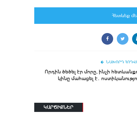
Հետևեք մե
ՆԱԽՈՐԴ ՀՈԴՎ
Որդին ծեծել էր մորը, ինչի հետևանք
կինը մահացել է․ ոստիկանությո
ԿԱՐԾԻՔՆԵՐ