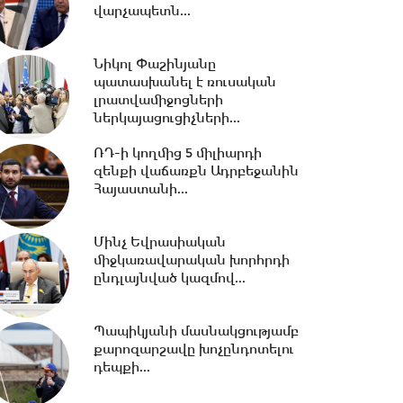
վարչապետն...
10:13 -
ՀՀ ԱԺ իններորդ
գումարման առաջին
Նիկոլ Փաշինյանը
նստաշրջան 07.08.2026
պատասխանել է ռուսական
#ուղիղ
լրատվամիջոցների
ներկայացուցիչների...
10:11 -
Եվրասիական
ՌԴ-ի կողմից 5 միլիարդի
միջկառավարական խորհրդի
զենքի վաճառքն Ադրբեջանին
նիստ. #ուղիղ
Հայաստանի...
21:42 -
ԱԺ-ում քննարկվեց
Մինչ Եվրասիական
Արամ Վարդևանյանի
միջկառավարական խորհրդի
թեկնածությունը
ընդլայնված կազմով...
փոխնախագահի...
21:33 -
Բաքվի դատարանը
Պապիկյանի մասնակցությամբ
մերժել է Արցախի
քարոզարշավը խոչընդոտելու
ղեկավարների բողոքը․06․08․
դեպքի...
26/21․30/