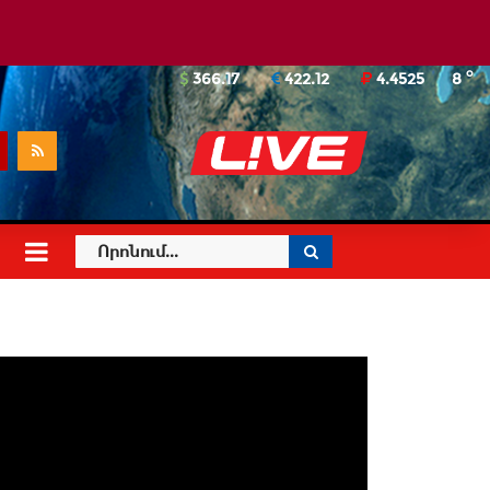
o
366.17
422.12
4.4525
8