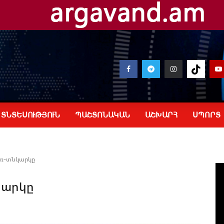
ՏՆՏԵՍՈՒԹՅՈՒՆ
ՊԱՇՏՈՆԱԿԱՆ
ԱՇԽԱՐՀ
ՍՊՈՐՏ
առ-տնկարկը
կարկը