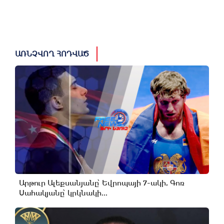
ԱՌՆՉՎՈՂ ՀՈԴՎԱԾ
Արթուր Ալեքսանյանը՝ Եվրոպայի 7-ակի, Գոռ
Սահակյանը՝ կրկնակի...