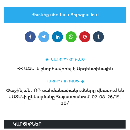
Հետևեք մեզ նաև Տելեգրամում
ՆԱԽՈՐԴ ՀՈԴՎԱԾ
ՀՀ ԱԳՆ-ն շնորհավորել է Արգենտինային
ՀԱՋՈՐԴ ՀՈԴՎԱԾ
Փաշինյան․ ՌԴ սահմանափակումները վնասում են
ԵԱՏՄ-ի ընկալմանը Հայաստանում․07․08․26/15․
30/
ԿԱՐԾԻՔՆԵՐ