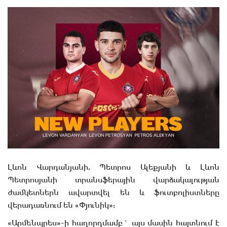
Լևոն Վարդանյանի, Պետրոս Ալեքյանի և Լևոն
Պետրոսյանի տրանսֆերային վարձակալության
ժամկետներն ավարտվել են և ֆուտբոլիստները
վերադառնում են «Փյունիկ»:
«Արմենպրես»-ի հաղորդմամբ` այս մասին հայտնում է