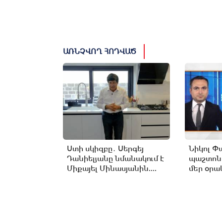
ԱՌՆՉՎՈՂ ՀՈԴՎԱԾ
Ստի սկիզբը․ Սերգեյ
Նիկոլ Փ
Դանիելյանը նմանակում է
պաշտոն
Միքայել Մինասյանին....
մեր օրակ