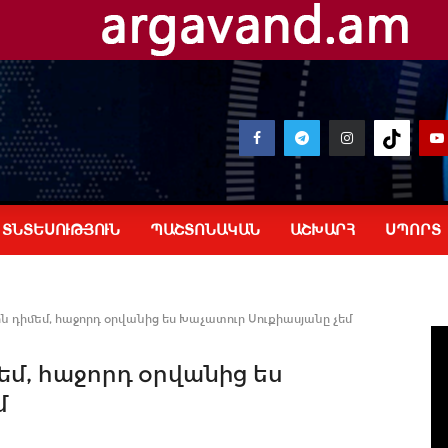
ՏՆՏԵՍՈՒԹՅՈՒՆ
ՊԱՇՏՈՆԱԿԱՆ
ԱՇԽԱՐՀ
ՍՊՈՐՏ
ն դիմեմ, հաջորդ օրվանից ես Խաչատուր Սուքիասյանը չեմ
եմ, հաջորդ օրվանից ես
մ