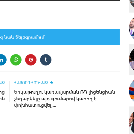
զ նաև Տելեգրամում
ԱԾ
ՀԱՋՈՐԴ ՀՈԴՎԱԾ
ից
Երկաթուղու կառավարման ՌԴ լիցենցիան
ին
չեղարկելը այդ գումարով կարող է
փոխհատուցվել....