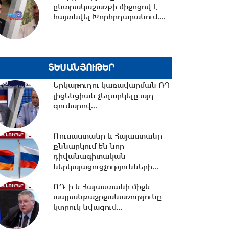
ընտրակաշառքի միջոցով է
հայտնվել Խորհրդարանում....
11:32 -
«Մուլտի գրուպ»
կոնցեռնի նախկին տնօրեն
Սեդրակ Առուստամյանը...
ՏԵՍԱՆՅՈՒԹԵՐ
11:17 -
Սպիտակում 23
Երկաթուղու կառավարման ՌԴ
բնակարան կհատկացվի
լիցենցիան չեղարկելը այդ
երկրաշարժի հետևանքով
գումարով...
անօթևան...
10:49 -
Վարչապետ Փաշինյանը
Ռուսաստանը և Հայաստանը
երկօրյա աշխատանքային
քննարկում են նոր
այցով մեկնել է...
դիվանագիտական
ներկայացուցչությունների...
10:31 -
ՌԴ-ի և Հայաստանի միջև
Որպես անհետ կորած
որոնվում է 1992 թ. ծնված
ապրանքաշրջանառությունը
Վահագ Մարտիրոսյանը
կտրուկ նվազում...