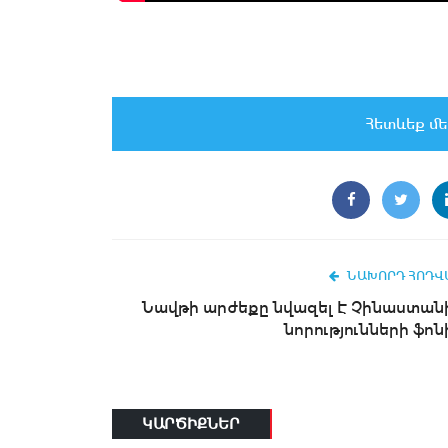
Հետևեք մե
ՆԱԽՈՐԴ ՀՈԴՎ
Նավթի արժեքը նվազել Է Չինաստան
նորությունների ֆոն
ԿԱՐԾԻՔՆԵՐ