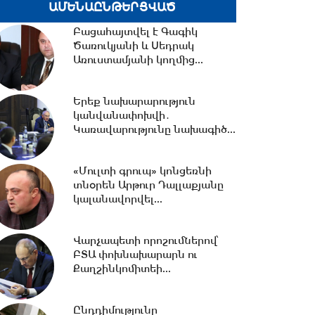
ԱՄԵՆԱԸՆԹԵՐՑՎԱԾ
հղել Ռուբեն Ռուբինյանին...
Բացահայտվել է Գագիկ
Ծառուկյանի և Սեդրակ
13:02 -
ՀԷՑ-ը դառնալու է
Առուստամյանի կողմից...
պետական սեփականություն,
հանձնվելու է
հավատարմագրային...
Երեք նախարարություն
կանվանափոխվի․
12:36 -
Խնդիր ենք դրել 2026-
Կառավարությունը նախագիծ...
2031 թթ.-ին պետությանը
վերադարձնել...
«Մուլտի գրուպ» կոնցեռնի
տնօրեն Արթուր Դալլաքյանը
կալանավորվել...
11:53 -
Կոնգոյում Էբոլայի
հիվանդության նոր դեպքերի
թիվը կրկնապատկվել...
Վարչապետի որոշումներով՝
ԲՏԱ փոխնախարարն ու
Քաղշինկոմիտեի...
11:40 -
«Մուլտի գրուպ»
կոնցեռնի տնօրեն Արթուր
Դալլաքյանը կալանավորվել...
Ընդդիմությունը