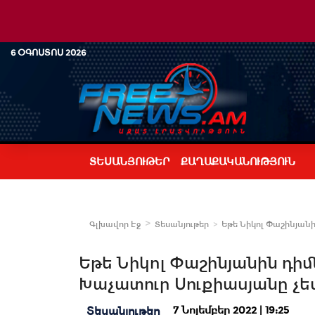
6 ՕԳՈՍՏՈՍ 2026
ՏԵՍԱՆՅՈՒԹԵՐ
ՔԱՂԱՔԱԿԱՆՈՒԹՅՈՒՆ
Գլխավոր Էջ
Տեսանյութեր
Եթե Նիկոլ Փաշինյանի
Եթե Նիկոլ Փաշինյանին դիմ
Խաչատուր Սուքիասյանը չե
7 Նոյեմբեր 2022 | 19:25
Տեսանյութեր