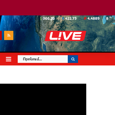
o
366.25
422.73
4.4889
8