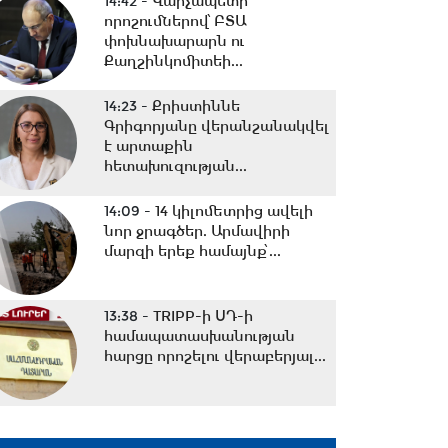
14:42 -
Վարչապետի
որոշումներով՝ ԲՏԱ
փոխնախարարն ու
Քաղշինկոմիտեի...
14:23 -
Քրիստիննե
Գրիգորյանը վերանշանակվել
է արտաքին
հետախուզության...
14:09 -
14 կիլոմետրից ավելի
նոր ջրագծեր. Արմավիրի
մարզի երեք համայնք՝...
13:38 -
TRIPP-ի ՍԴ-ի
համապատասխանության
հարցը որոշելու վերաբերյալ...
13:27 -
Շալվա Պապուաշվիլին
շնորհավորական ուղերձ է