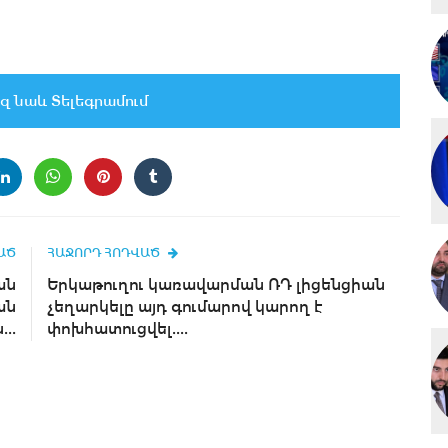
զ նաև Տելեգրամում
ԱԾ
ՀԱՋՈՐԴ ՀՈԴՎԱԾ
ան
Երկաթուղու կառավարման ՌԴ լիցենցիան
ան
չեղարկելը այդ գումարով կարող է
..
փոխհատուցվել....