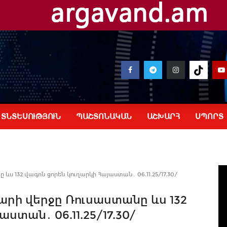
ՏՆՏԵՍՈՒԹՅՈՒՆ
ՊԱՇՏՈՆԱԿԱՆ
ԱՇԽԱՐՀ
ՍՊՈՐՏ
ս 132 վագոն ցորեն կուղարկի Հայաստան․ 06.11.25/17.30/
արի վերջը Ռուսաստանը ևս 132
ստան․ 06.11.25/17.30/