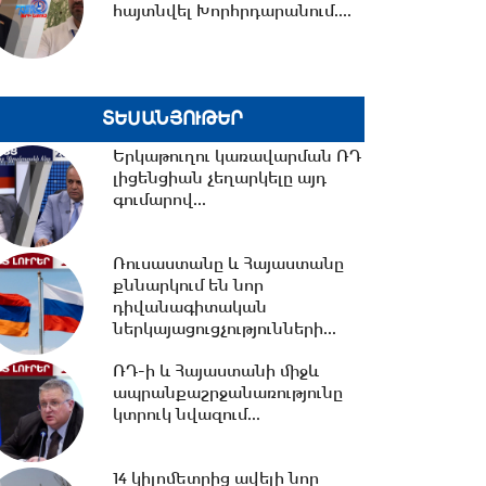
հայտնվել Խորհրդարանում....
10:21 -
«Մուլտի գրուպ»
կոնցեռնի նախկին գլխավոր
տնօրենը կալանավորվել...
ՏԵՍԱՆՅՈՒԹԵՐ
10:09 -
Երեք նախարարություն
Երկաթուղու կառավարման ՌԴ
կանվանափոխվի․
լիցենցիան չեղարկելը այդ
Կառավարությունը նախագիծ...
գումարով...
10:05 -
ՀՀ ԱԺ իններորդ
Ռուսաստանը և Հայաստանը
գումարման առաջին
քննարկում են նոր
նստաշրջան 06.08.2026
դիվանագիտական
#ուղիղ
ներկայացուցչությունների...
09:33 -
Կառավարության 2026
ՌԴ-ի և Հայաստանի միջև
թվականի օգոստոսի 6-ի
ապրանքաշրջանառությունը
հերթական նիստը...
կտրուկ նվազում...
14 կիլոմետրից ավելի նոր
20:45 -
Սոցցանցերում