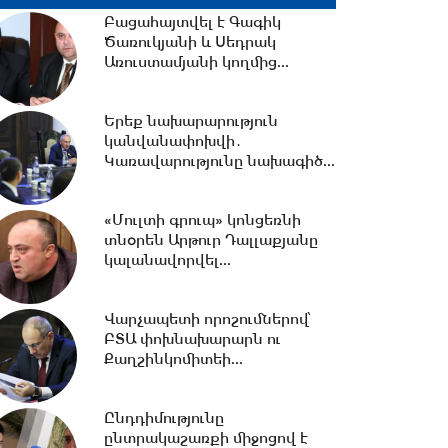
Բացահայտվել է Գագիկ
Ծառուկյանի և Սեդրակ
11:32 -
«Մուլտի գրուպ»
Առուստամյանի կողմից...
կոնցեռնի նախկին տնօրեն
Սեդրակ Առուստամյանը...
Երեք նախարարություն
կանվանափոխվի․
11:17 -
Սպիտակում 23
Կառավարությունը նախագիծ...
բնակարան կհատկացվի
երկրաշարժի հետևանքով
անօթևան...
«Մուլտի գրուպ» կոնցեռնի
տնօրեն Արթուր Դալլաքյանը
10:49 -
կալանավորվել...
Վարչապետ Փաշինյանը
երկօրյա աշխատանքային
այցով մեկնել է...
Վարչապետի որոշումներով՝
ԲՏԱ փոխնախարարն ու
Քաղշինկոմիտեի...
10:31 -
Որպես անհետ կորած
որոնվում է 1992 թ. ծնված
Վահագ Մարտիրոսյանը
Ընդդիմությունը
ընտրակաշառքի միջոցով է