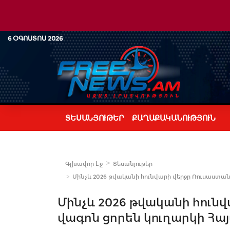
6 ՕԳՈՍՏՈՍ 2026
ՏԵՍԱՆՅՈՒԹԵՐ
ՔԱՂԱՔԱԿԱՆՈՒԹՅՈՒՆ
Գլխավոր Էջ
Տեսանյութեր
Մինչև 2026 թվականի հունվարի վերջը Ռուսաստանը և
Մինչև 2026 թվականի հունվ
վագոն ցորեն կուղարկի Հայա