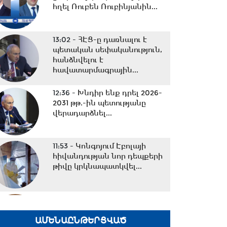
հղել Ռուբեն Ռուբինյանին...
13:02 -
ՀԷՑ-ը դառնալու է
պետական սեփականություն,
հանձնվելու է
հավատարմագրային...
12:36 -
Խնդիր ենք դրել 2026-
2031 թթ.-ին պետությանը
վերադարձնել...
11:53 -
Կոնգոյում Էբոլայի
հիվանդության նոր դեպքերի
թիվը կրկնապատկվել...
11:40 -
«Մուլտի գրուպ»
կոնցեռնի տնօրեն Արթուր
Դալլաքյանը կալանավորվել...
ԱՄԵՆԱԸՆԹԵՐՑՎԱԾ