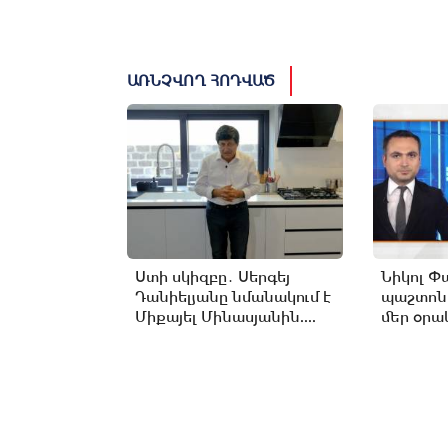
ԱՌՆՉՎՈՂ ՀՈԴՎԱԾ
Ստի սկիզբը․ Սերգեյ
Նիկոլ Փ
Դանիելյանը նմանակում է
պաշտոն
Միքայել Մինասյանին....
մեր օրակ