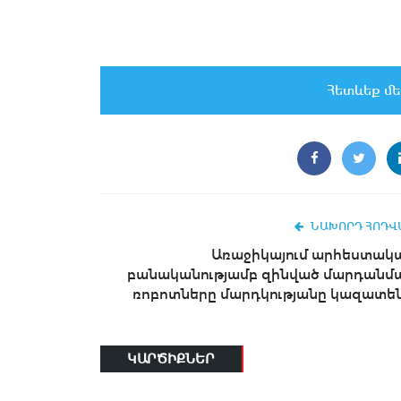
Հետևեք մե
ՆԱԽՈՐԴ ՀՈԴՎ
Առաջիկայում արհեստակ
բանականությամբ զինված մարդանմ
ռոբոտները մարդկությանը կազատեն.
ԿԱՐԾԻՔՆԵՐ