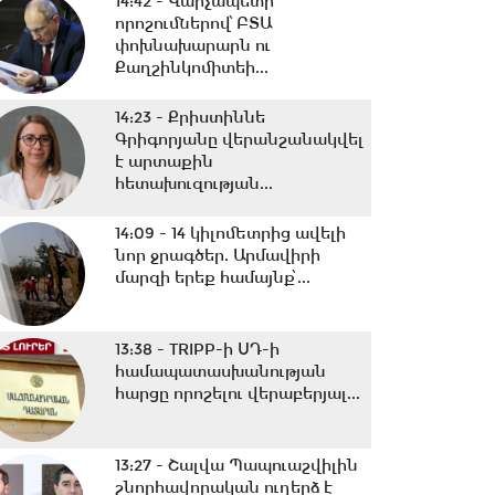
14:42 -
Վարչապետի
որոշումներով՝ ԲՏԱ
փոխնախարարն ու
Քաղշինկոմիտեի...
14:23 -
Քրիստիննե
Գրիգորյանը վերանշանակվել
է արտաքին
հետախուզության...
14:09 -
14 կիլոմետրից ավելի
նոր ջրագծեր. Արմավիրի
մարզի երեք համայնք՝...
13:38 -
TRIPP-ի ՍԴ-ի
համապատասխանության
հարցը որոշելու վերաբերյալ...
13:27 -
Շալվա Պապուաշվիլին
շնորհավորական ուղերձ է