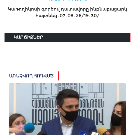
Կաթողիկոսի գործով դատավորը ինքնաբացարկ
հայտնեց․07․08․26/19․30/
ԿԱՐԾԻՔՆԵՐ
ԱՌՆՉՎՈՂ ՀՈԴՎԱԾ