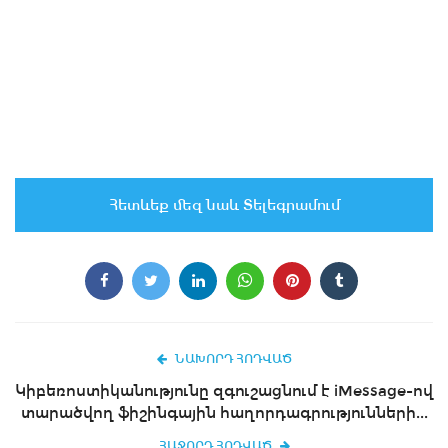
Հետևեք մեզ նաև Տելեգրամում
ՆԱԽՈՐԴ ՀՈԴՎԱԾ
Կիբեռոստիկանությունը զգուշացնում է iMessage-ով
տարածվող ֆիշինգային հաղորդագրությունների...
ՀԱՋՈՐԴ ՀՈԴՎԱԾ