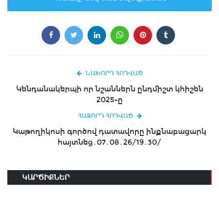
ՆԱԽՈՐԴ ՀՈԴՎԱԾ
Կենդանակերպի որ նշաններն ընդմիշտ կհիշեն
2025-ը
ՀԱՋՈՐԴ ՀՈԴՎԱԾ
Կաթողիկոսի գործով դատավորը ինքնաբացարկ
հայտնեց․07․08․26/19․30/
ԿԱՐԾԻՔՆԵՐ