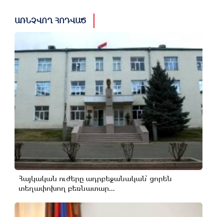
ԱՌՆՉՎՈՂ ՀՈԴՎԱԾ
Հայկական ուժերը ադրբեջանական՝ ցորեն
տեղափոխող բեռնատար...