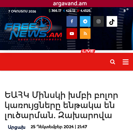
o
366.17
422.12
4.4525
8
7 ՕԳՈՍՏՈՍ 2026
ԵԱՀԿ Մինսկի խմբի բոլոր
կառույցները ենթակա են
լուծարման. Զախարովա
25 Դեկտեմբեր 2024 | 21:47
Արցախ