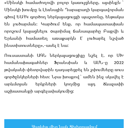
«Մինսկի համաժողովի բոլոր կառույցները, այսինքն ՝
Մինսկի խումբը և Լեռնային Ղարաբաղի կարգավորման
գծով ԵԱՀԿ գործող ներկայացուցչի պաշտոնը, ենթակա
են լուծարման։ Կարծում ենք, որ համապատասխան
որոշում կայացնելու օպտիմալ ճանապարհը Բաքվի և
Երևանի համատեղ առաջարկն է՝ լուծարել նշված
ինստիտուտները»,-ասել է նա։
Ռուսաստանի ԱԳՆ ներկայացուցիչը նշել է, որ ՄԽ
համանախագահներ Ֆրանսիան և ԱՄՆ-ը 2022
թվականի փետրվարին դադարեցրել են շփումները ռուս
գործընկերների հետ։ Նրա խոսքով ՝ ամեն ինչ սկսվել է
արևմտյան երկրների կողմից այդ ձևաչափի
աշխատանքի արգելափակումից։
Հետևեք մեզ նաև Տելեգրամում