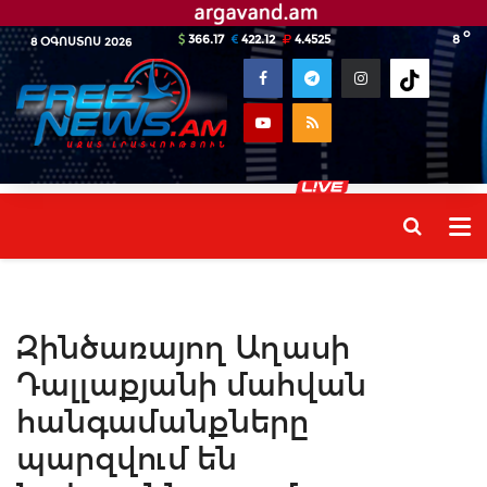
o
366.17
422.12
4.4525
8
8 ՕԳՈՍՏՈՍ 2026
Զինծառայող Աղասի
Դալլաքյանի մահվան
հանգամանքները
պարզվում են