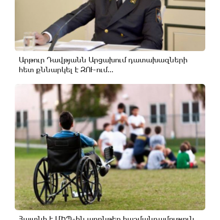
Արթուր Դավթյանն Արցախում դատախազների
հետ քննարկել է ԶՈՒ-ում...
Հայտնի է ՄԻՊ-ին առընթեր հաշմանդամություն