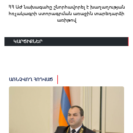
ՀՀ ԱԺ նախագահը շնորհավորել է խաղաղության
հռչակագրի ստորագրման առաջին տարեդարձի
առիթով
ԿԱՐԾԻՔՆԵՐ
ԱՌՆՉՎՈՂ ՀՈԴՎԱԾ