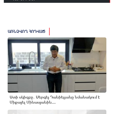
ԱՌՆՉՎՈՂ ՀՈԴՎԱԾ
Ստի սկիզբը․ Սերգեյ Դանիելյանը նմանակում է
Միքայել Մինասյանին....