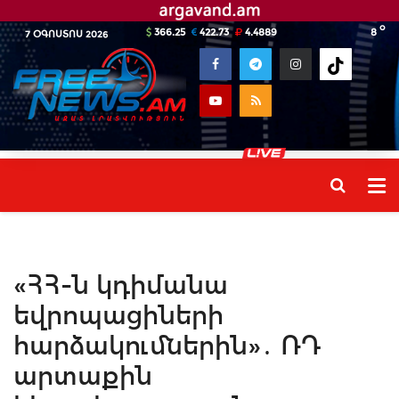
o
366.25
422.73
4.4889
8
7 ՕԳՈՍՏՈՍ 2026
«ՀՀ-ն կդիմանա
եվրոպացիների
հարձակումներին»․ ՌԴ
արտաքին