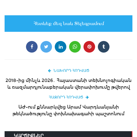
Հետևեք մեզ նաև Տելեգրամում
ՆԱԽՈՐԴ ՀՈԴՎԱԾ
2018-ից մինչև 2026․ Հայաստանի տեխնոլոգիական
և ռազմարդյունաբերական վերափոխումը թվերով
ՀԱՋՈՐԴ ՀՈԴՎԱԾ
ԱԺ-ում քննարկվեց Արամ Վարդևանյանի
թեկնածությունը փոխնախագահի պաշտոնում
ԿԱՐԾԻՔՆԵՐ