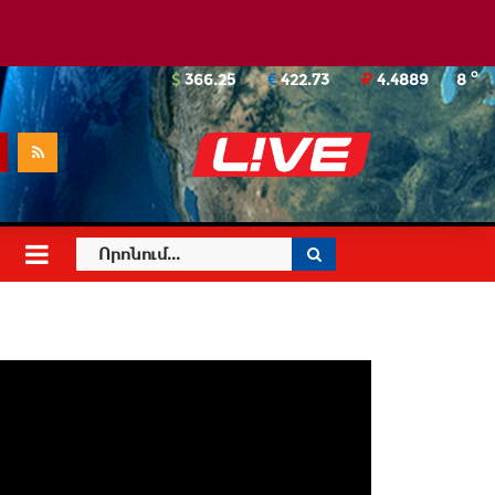
o
366.25
422.73
4.4889
8