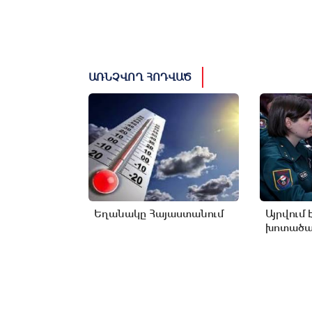
ԱՌՆՉՎՈՂ ՀՈԴՎԱԾ
Եղանակը Հայաստանում
Այրվում 
խոտածած