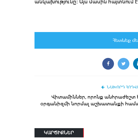
անկախությունը։ Այս մասին հայտնում է
Հետևեք մե
ՆԱԽՈՐԴ ՀՈԴՎ
Վիտամիններ, որոնք անհրաժեշտ 
օրգանիզմի նորմալ աշխատանքի համ
ԿԱՐԾԻՔՆԵՐ