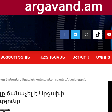
ՏՆՏԵՍՈՒԹՅՈՒՆ
ՊԱՇՏՈՆԱԿԱՆ
ԱՇԽԱՐՀ
ՍՊՈՐՏ
զը ճանաչել է Արցախի Հանրապետության անկախությունը
ը ճանաչել է Արցախի
թյունը
ալյան