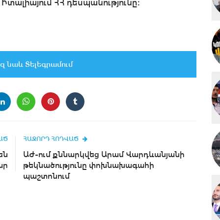
 Իտալիայում ՀՀ դեսպանությունը։
զ նաև Տելեգրամում
ԱԾ
ՀԱՋՈՐԴ ՀՈԴՎԱԾ
են
ԱԺ-ում քննարկվեց Արամ Վարդևանյանի
ար
թեկնածությունը փոխնախագահի
պաշտոնում