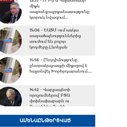
15:37 -
ՌԴ-ի և Հայաստանի
միջև
ապրանքաշրջանառությունը
կտրուկ նվազում...
15:06 -
ԵԱՏՄ-ում առկա
տարաձայնություններից
տուժում են բոլոր
կողմերը.Լևոնյան
14:56 -
Ընդդիմությունը
ընտրակաշառքի միջոցով է
հայտնվել Խորհրդարանում....
14:42 -
Վարչապետի
որոշումներով՝ ԲՏԱ
փոխնախարարն ու
Քաղշինկոմիտեի...
14:23 -
Քրիստիննե
ԱՄԵՆԱԸՆԹԵՐՑՎԱԾ
Գրիգորյանը վերանշանակվել