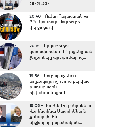
26/21․30/
20:40 -
Ուժեղ Հայաստան vs
ՔՊ․ կուլտուր-մուլտուրը
վերջացա՞վ
20:15 -
Երկաթուղու
կառավարման ՌԴ լիցենցիան
չեղարկելը այդ գումարով...
19:56 -
Նուբարաշենում
աղբակույտից դուրս բերված
քաղաքացին
հիվանդանոցում...
19:06 -
Ռուբեն Ռուբինյանն ու
Վալենտինա Մատվիենկոն
քննարկել են
միջխորհրդարանական...