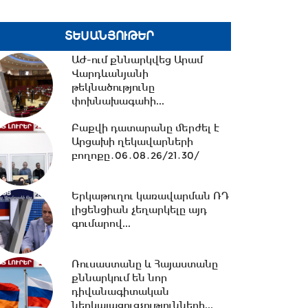
է արտաքին
հետախուզության...
ՏԵՍԱՆՅՈՒԹԵՐ
14:09 -
14 կիլոմետրից ավելի
ԱԺ-ում քննարկվեց Արամ
նոր ջրագծեր. Արմավիրի
Վարդևանյանի
մարզի երեք համայնք՝...
թեկնածությունը
փոխնախագահի...
13:38 -
TRIPP-ի ՍԴ-ի
Բաքվի դատարանը մերժել է
համապատասխանության
Արցախի ղեկավարների
հարցը որոշելու վերաբերյալ...
բողոքը․06․08․26/21․30/
Երկաթուղու կառավարման ՌԴ
13:27 -
Շալվա Պապուաշվիլին
լիցենցիան չեղարկելը այդ
շնորհավորական ուղերձ է
գումարով...
հղել Ռուբեն Ռուբինյանին...
Ռուսաստանը և Հայաստանը
13:02 -
ՀԷՑ-ը դառնալու է
քննարկում են նոր
պետական սեփականություն,
դիվանագիտական
հանձնվելու է
ներկայացուցչությունների...