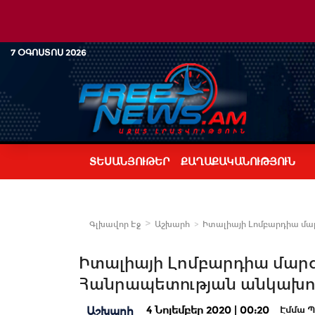
7 ՕԳՈՍՏՈՍ 2026
ՏԵՍԱՆՅՈՒԹԵՐ
ՔԱՂԱՔԱԿԱՆՈՒԹՅՈՒՆ
Գլխավոր Էջ
Աշխարհ
Իտալիայի Լոմբարդիա մար
Իտալիայի Լոմբարդիա մարզ
Հանրապետության անկախու
4 Նոյեմբեր 2020 | 00:20
Աշխարհ
Էմմա Պ