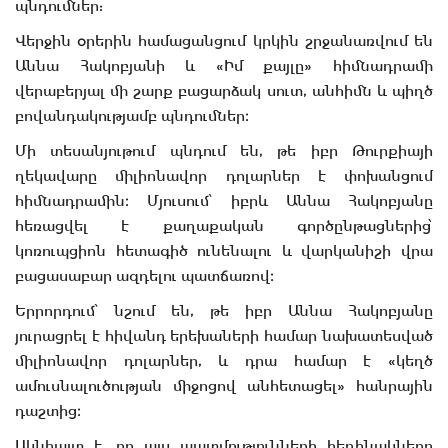
պնդումներ:
Վերջին օրերին համացանցում կրկին շրջանառվում են
Աննա Հակոբյանի և «Իմ քայլը» հիմնադրամի
վերաբերյալ մի շարք բացարձակ սուտ, անհիմն և պիղծ
բովանդակությամբ պնդումներ։
Մի տեսանյութում պնդում են, թե իբր Թուրքիայի
ղեկավարը միլիոնավոր դոլարներ է փոխանցում
հիմնադրամին։ Մյուսում՝ իբրև Աննա Հակոբյանը
հեռացվել է քաղաքական գործընթացներից՝
կոռուպցիոն հետագիծ ունենալու և վարկանիշի վրա
բացասաբար ազդելու պատճառով։
Երրորդում՝ նշում են, թե իբր Աննա Հակոբյանը
յուրացրել է հիվանդ երեխաների համար նախատեսված
միլիոնավոր դոլարներ, և դրա համար է «կեղծ
ամուսնալուծության միջոցով անհետացել» հանրային
դաշտից։
Ակնհայտ է, որ այս պատմությունների հեղինակները