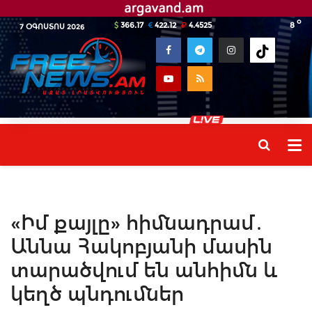
o
366.17
422.12
4.4525
8
7 ՕԳՈՍՏՈՍ 2026
«Իմ քայլը» հիմնադրամ․
Աննա Հակոբյանի մասին
տարածվում են անհիմն և
կեղծ պնդումներ