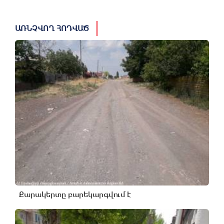
ԱՌՆՉՎՈՂ ՀՈԴՎԱԾ
Քարակերտը բարեկարգվում է