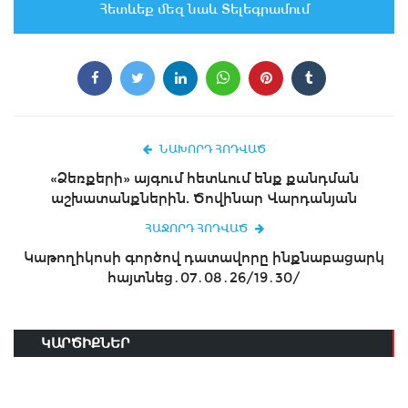
Հետևեք մեզ նաև Տելեգրամում
ՆԱԽՈՐԴ ՀՈԴՎԱԾ
«Ձեռքերի» այգում հետևում ենք քանդման
աշխատանքներին. Ծովինար Վարդանյան
ՀԱՋՈՐԴ ՀՈԴՎԱԾ
Կաթողիկոսի գործով դատավորը ինքնաբացարկ
հայտնեց․07․08․26/19․30/
ԿԱՐԾԻՔՆԵՐ