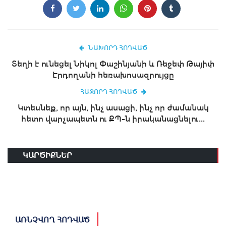
ՆԱԽՈՐԴ ՀՈԴՎԱԾ
Տեղի է ունեցել Նիկոլ Փաշինյանի և Ռեջեփ Թայիփ
Էրդողանի հեռախոսազրույցը
ՀԱՋՈՐԴ ՀՈԴՎԱԾ
Կտեսնեք, որ այն, ինչ ասացի, ինչ որ ժամանակ
հետո վարչապետն ու ՔՊ-ն իրականացնելու...
ԿԱՐԾԻՔՆԵՐ
ԱՌՆՉՎՈՂ ՀՈԴՎԱԾ