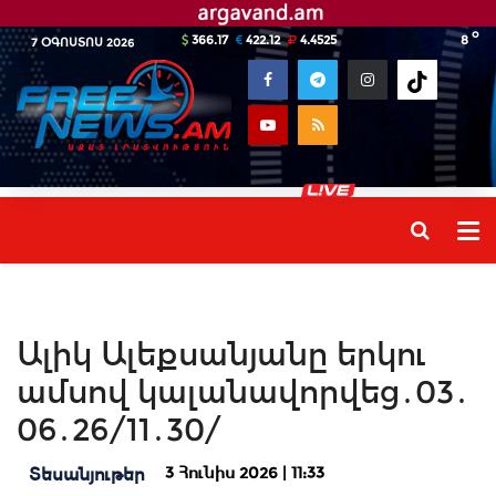
o
366.17
422.12
4.4525
8
7 ՕԳՈՍՏՈՍ 2026
Ալիկ Ալեքսանյանը երկու
ամսով կալանավորվեց․03․
06․26/11․30/
3 Հունիս 2026 | 11:33
Տեսանյութեր