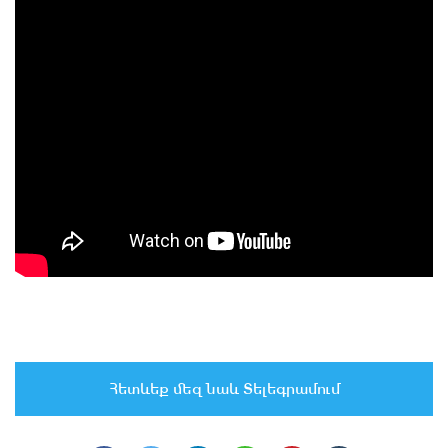
Հետևեք մեզ նաև Տելեգրամում