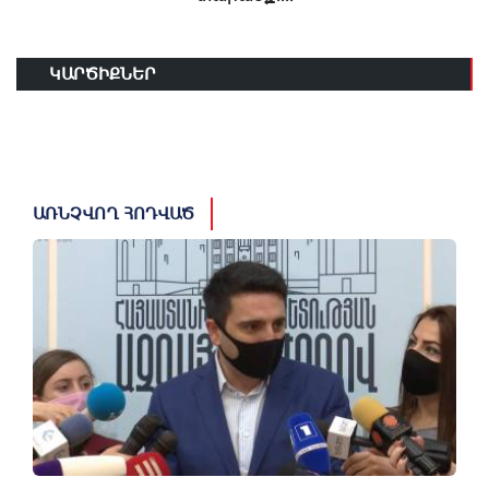
ԿԱՐԾԻՔՆԵՐ
ԱՌՆՉՎՈՂ ՀՈԴՎԱԾ