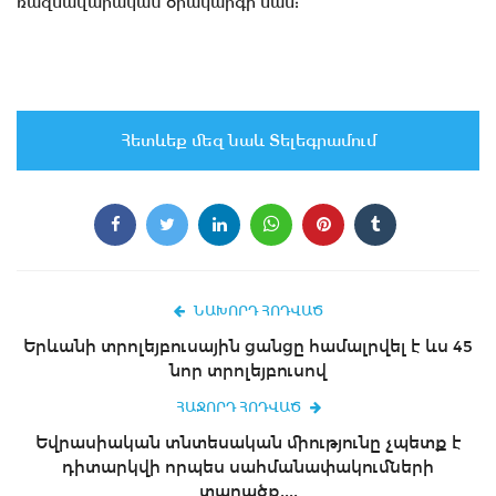
ռազմավարական օրակարգի մաս:
Հետևեք մեզ նաև Տելեգրամում
ՆԱԽՈՐԴ ՀՈԴՎԱԾ
Երևանի տրոլեյբուսային ցանցը համալրվել է ևս 45
նոր տրոլեյբուսով
ՀԱՋՈՐԴ ՀՈԴՎԱԾ
Եվրասիական տնտեսական միությունը չպետք է
դիտարկվի որպես սահմանափակումների
տարածք....