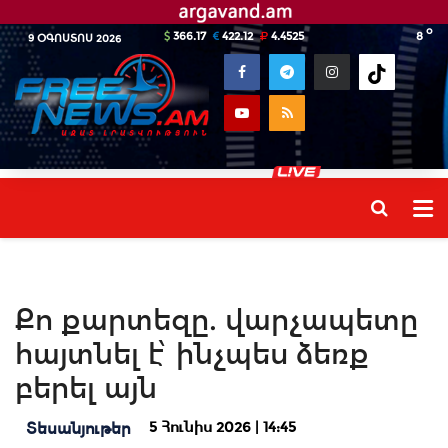
o
366.17
422.12
4.4525
8
9 ՕԳՈՍՏՈՍ 2026
Քո քարտեզը. վարչապետը
հայտնել է՝ ինչպես ձեռք
բերել այն
5 Հունիս 2026 | 14:45
Տեսանյութեր