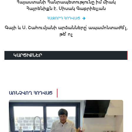
Հայաստանի Հանրապետությունը իմ միակ
Հայրենիքն է. Սիսակ Գաբրիելյան
ՀԱՋՈՐԴ ՀՈԴՎԱԾ
Գայի և Ս. Շահումյանի արձանները՝ ապամոնտաժե՞լ,
թե՞ ոչ
ԿԱՐԾԻՔՆԵՐ
ԱՌՆՉՎՈՂ ՀՈԴՎԱԾ