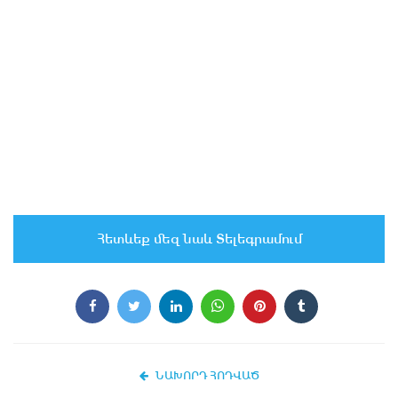
Հետևեք մեզ նաև Տելեգրամում
ՆԱԽՈՐԴ ՀՈԴՎԱԾ