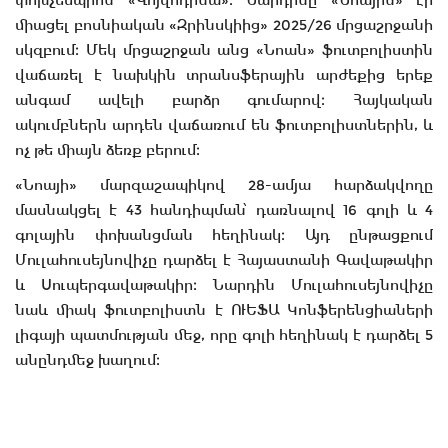
միացել բոսնիական «Զրինսկիից» 2025/26 մրցաշրջանի
սկզբում։ Մեկ մրցաշրջան անց «Նոան» ֆուտբոլիստին
վաճառել է նախկին տրանսֆերային արժեքից երեք
անգամ ավելի բարձր գումարով։ Հայկական
ակումբներն արդեն վաճառում են ֆուտբոլիստներին, և
ոչ թե միայն ձեռք բերում։
«Նոայի» մարզաշապիկով 28-ամյա հարձակվողը
մասնակցել է 43 հանդիպման՝ դառնալով 16 գոլի և 4
գոլային փոխանցման հեղինակ։ Այդ ընթացքում
Մուլահուսեյնովիչը դարձել է Հայաստանի Գավաթակիր
և Սուպերգավաթակիր։ Նարդին Մուլահուսեյնովիչը
նաև միակ ֆուտբոլիստն է ՈՒԵՖԱ Կոնֆերենցիաների
լիգայի պատմության մեջ, որը գոլի հեղինակ է դարձել 5
անընդմեջ խաղում։