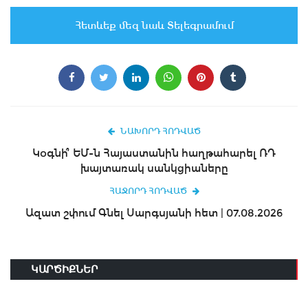
Հետևեք մեզ նաև Տելեգրամում
ՆԱԽՈՐԴ ՀՈԴՎԱԾ
Կօգնի՞ ԵՄ-ն Հայաստանին հաղթահարել ՌԴ
խայտառակ սանկցիաները
ՀԱՋՈՐԴ ՀՈԴՎԱԾ
Ազատ շփում Գնել Սարգսյանի հետ | 07.08.2026
ԿԱՐԾԻՔՆԵՐ