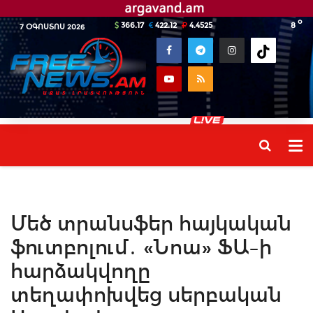
o
366.17
422.12
4.4525
8
7 ՕԳՈՍՏՈՍ 2026
Մեծ տրանսֆեր հայկական
ֆուտբոլում․ «Նոա» ՖԱ–ի
հարձակվողը
տեղափոխվեց սերբական