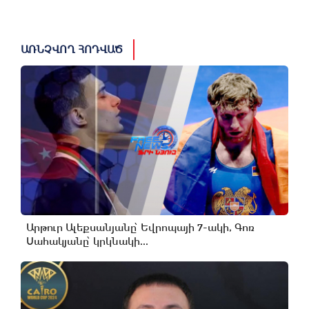
ԱՌՆՉՎՈՂ ՀՈԴՎԱԾ
Արթուր Ալեքսանյանը՝ Եվրոպայի 7-ակի, Գոռ
Սահակյանը՝ կրկնակի...