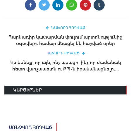
ՆԱԽՈՐԴ ՀՈԴՎԱԾ
Հարկադիր կատարման փուլում արտոնությունից
օգտվելու համար մնացել են հաշված օրեր
ՀԱՋՈՐԴ ՀՈԴՎԱԾ
Կտեսնեք, որ այն, ինչ ասացի, ինչ որ ժամանակ
հետո վարչապետն ու ՔՊ-ն իրականացնելու...
ԿԱՐԾԻՔՆԵՐ
ԱՌՆՉՎՈՂ ՀՈԴՎԱԾ