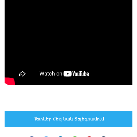
Հետևեք մեզ նաև Տելեգրամում