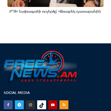
ԲԴԽ նախագահի ուղերձը՝ Վճռաբեկ դատարանին
SOCIAL MEDIA