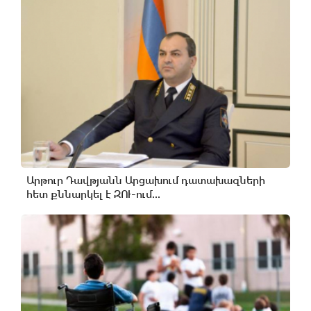
Արթուր Դավթյանն Արցախում դատախազների
հետ քննարկել է ԶՈՒ-ում...