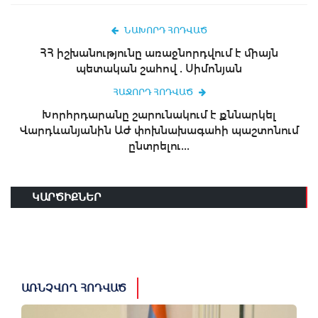
ՆԱԽՈՐԴ ՀՈԴՎԱԾ
ՀՀ իշխանությունը առաջնորդվում է միայն
պետական շահով . Սիմոնյան
ՀԱՋՈՐԴ ՀՈԴՎԱԾ
Խորհրդարանը շարունակում է քննարկել
Վարդևանյանին ԱԺ փոխնախագահի պաշտոնում
ընտրելու...
ԿԱՐԾԻՔՆԵՐ
ԱՌՆՉՎՈՂ ՀՈԴՎԱԾ