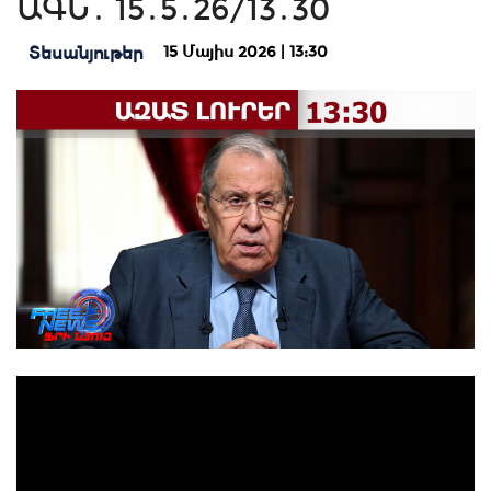
ԱԳՆ․ 15․5․26/13․30
15 Մայիս 2026 | 13:30
Տեսանյութեր