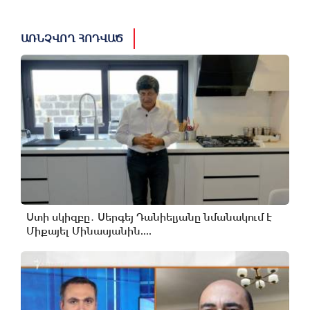
ԱՌՆՉՎՈՂ ՀՈԴՎԱԾ
Ստի սկիզբը․ Սերգեյ Դանիելյանը նմանակում է
Միքայել Մինասյանին....