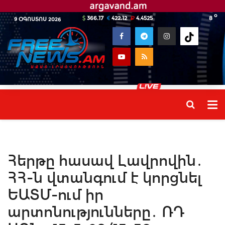
o
366.17
422.12
4.4525
8
9 ՕԳՈՍՏՈՍ 2026
Հերթը հասավ Լավրովին․
ՀՀ-ն վտանգում է կորցնել
ԵԱՏՄ-ում իր
արտոնությունները․ ՌԴ