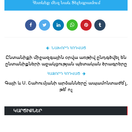
Հետևեք մեզ նաև Տելեգրամում
ՆԱԽՈՐԴ ՀՈԴՎԱԾ
Ընտանիքի միջազգային օրվա առթիվ ընդգծվել են
ընտանիքների աջակցության պետական ծրագրերը
ՀԱՋՈՐԴ ՀՈԴՎԱԾ
Գայի և Ս. Շահումյանի արձանները՝ ապամոնտաժե՞լ,
թե՞ ոչ
ԿԱՐԾԻՔՆԵՐ