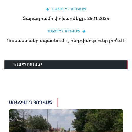
ՆԱԽՈՐԴ ՀՈԴՎԱԾ
Տարադրամի փոխարժեքը. 29.11.2024
ՀԱՋՈՐԴ ՀՈԴՎԱԾ
Ռուսաստանը սպառնում է, ընդդիմությունը լռո՞ւմ է
ԿԱՐԾԻՔՆԵՐ
ԱՌՆՉՎՈՂ ՀՈԴՎԱԾ