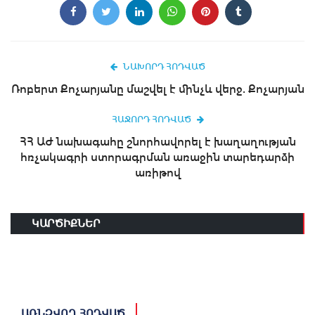
ՆԱԽՈՐԴ ՀՈԴՎԱԾ
Ռոբերտ Քոչարյանը մաշվել է մինչև վերջ. Քոչարյան
ՀԱՋՈՐԴ ՀՈԴՎԱԾ
ՀՀ ԱԺ նախագահը շնորհավորել է խաղաղության
հռչակագրի ստորագրման առաջին տարեդարձի
առիթով
ԿԱՐԾԻՔՆԵՐ
ԱՌՆՉՎՈՂ ՀՈԴՎԱԾ