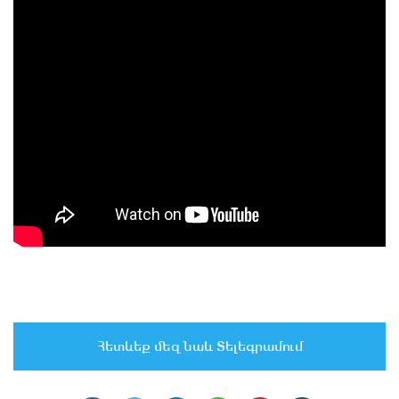
Հետևեք մեզ նաև Տելեգրամում