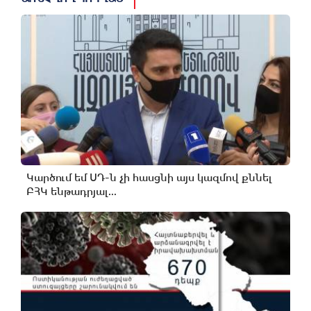
Կարծում եմ ՍԴ-ն չի հասցնի այս կազմով քննել
ԲՀԿ ենթադրյալ...