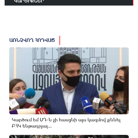
ԿԱՐԾԻՔՆԵՐ
ԱՌՆՉՎՈՂ ՀՈԴՎԱԾ
Կարծում եմ ՍԴ-ն չի հասցնի այս կազմով քննել
ԲՀԿ ենթադրյալ...