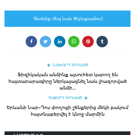
Հետևեք մեզ նաև Տելեգրամում
ՆԱԽՈՐԴ ՀՈԴՎԱԾ
Ֆիզիկական անձինք այսուհետ կարող են
հայտարարագիրը ներկայացնել նաև լիազորված
անձի...
ՀԱՋՈՐԴ ՀՈԴՎԱԾ
Երևանի Նար-Դոս փողոցի շենքերից մեկի բակում
հայտնաբերվել է կնոջ մարմին