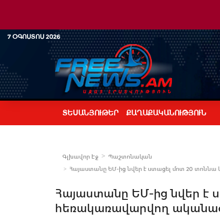
7 ՕԳՈՍՏՈՍ 2026
ՏԵՍԱՆՅՈՒԹԵՐ
ՔԱՂԱՔԱԿԱՆՈՒԹՅՈՒՆ
Գլխավոր Էջ
Պաշտոնական
Հայաստանը ԵՄ-ից նվեր է ստացել մոտ 20 տոնն
Հայաստանը ԵՄ-ից նվեր է 
հեռակառավարվող ականա