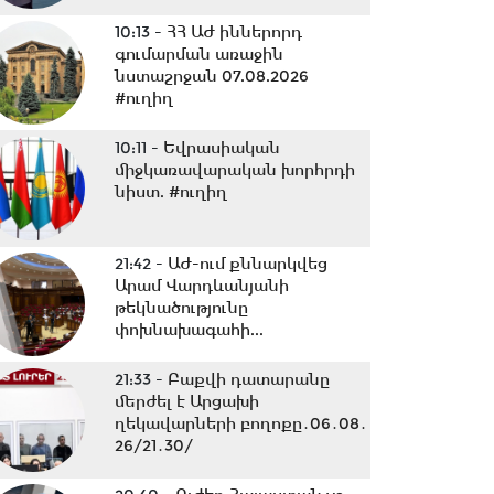
10:13 -
ՀՀ ԱԺ իններորդ
գումարման առաջին
նստաշրջան 07.08.2026
#ուղիղ
10:11 -
Եվրասիական
միջկառավարական խորհրդի
նիստ. #ուղիղ
21:42 -
ԱԺ-ում քննարկվեց
Արամ Վարդևանյանի
թեկնածությունը
փոխնախագահի...
21:33 -
Բաքվի դատարանը
մերժել է Արցախի
ղեկավարների բողոքը․06․08․
26/21․30/