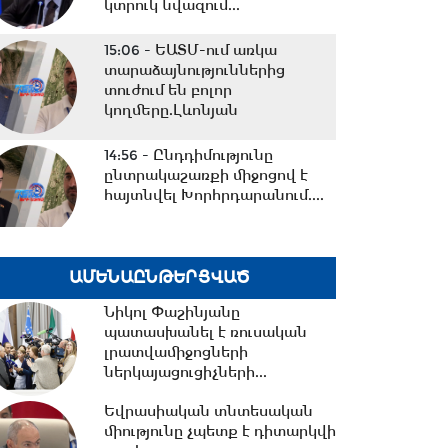
կտրուկ նվազում...
15:06 -
ԵԱՏՄ-ում առկա
տարաձայնություններից
տուժում են բոլոր
կողմերը.Լևոնյան
14:56 -
Ընդդիմությունը
ընտրակաշառքի միջոցով է
հայտնվել Խորհրդարանում....
14:42 -
Վարչապետի
ԱՄԵՆԱԸՆԹԵՐՑՎԱԾ
որոշումներով՝ ԲՏԱ
փոխնախարարն ու
Նիկոլ Փաշինյանը
Քաղշինկոմիտեի...
պատասխանել է ռուսական
լրատվամիջոցների
14:23 -
Քրիստիննե
ներկայացուցիչների...
Գրիգորյանը վերանշանակվել
է արտաքին
Եվրասիական տնտեսական
հետախուզության...
միությունը չպետք է դիտարկվի