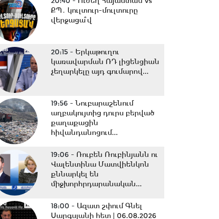
20:40 -
Ուժեղ Հայաստան vs
ՔՊ․ կուլտուր-մուլտուրը
վերջացա՞վ
20:15 -
Երկաթուղու
կառավարման ՌԴ լիցենցիան
չեղարկելը այդ գումարով...
19:56 -
Նուբարաշենում
աղբակույտից դուրս բերված
քաղաքացին
հիվանդանոցում...
19:06 -
Ռուբեն Ռուբինյանն ու
Վալենտինա Մատվիենկոն
քննարկել են
միջխորհրդարանական...
18:00 -
Ազատ շփում Գնել
Սարգսյանի հետ | 06.08.2026