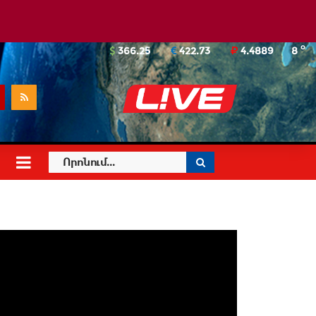
o
366.25
422.73
4.4889
8