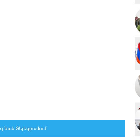
զ նաև Տելեգրամում