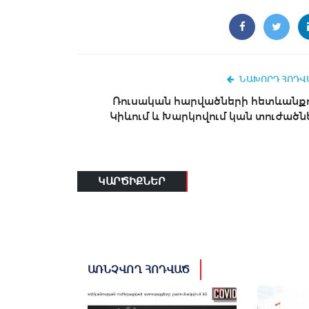
ՆԱԽՈՐԴ ՀՈԴՎ
Ռուսական հարվածների հետևանք
Կիևում և Խարկովում կան տուժածն
ԿԱՐԾԻՔՆԵՐ
ԱՌՆՉՎՈՂ ՀՈԴՎԱԾ