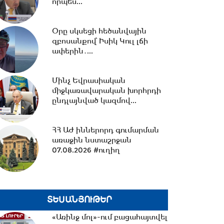
որպես...
14:09 -
14 կիլոմետրից ավելի
նոր ջրագծեր. Արմավիրի
մարզի երեք համայնք՝...
Օրը սկսեցի հեծանվային
զբոսանքով՝ Իսիկ Կուլ լճի
ափերին․...
13:38 -
TRIPP-ի ՍԴ-ի
համապատասխանության
Մինչ Եվրասիական
հարցը որոշելու վերաբերյալ...
միջկառավարական խորհրդի
ընդլայնված կազմով...
13:27 -
Շալվա Պապուաշվիլին
շնորհավորական ուղերձ է
ՀՀ ԱԺ իններորդ գումարման
հղել Ռուբեն Ռուբինյանին...
առաջին նստաշրջան
07.08.2026 #ուղիղ
13:02 -
ՀԷՑ-ը դառնալու է
պետական սեփականություն,
հանձնվելու է
հավատարմագրային...
ՏԵՍԱՆՅՈՒԹԵՐ
«Առինջ մոլ»-ում բացահայտվել
12:36 -
Խնդիր ենք դրել 2026-