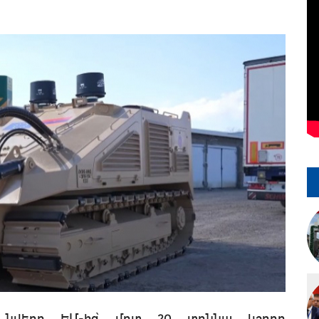
 նվերը ԵՄ-ից՝ մոտ 20 տոննա կշռող