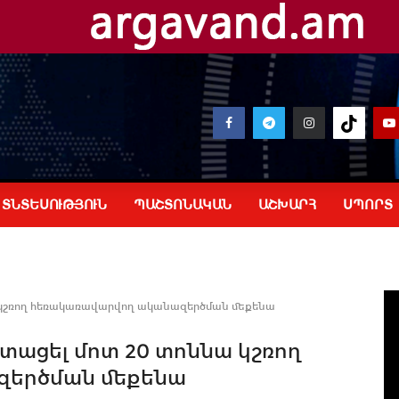
ՏՆՏԵՍՈՒԹՅՈՒՆ
ՊԱՇՏՈՆԱԿԱՆ
ԱՇԽԱՐՀ
ՍՊՈՐՏ
ա կշռող հեռակառավարվող ականազերծման մեքենա
ստացել մոտ 20 տոննա կշռող
զերծման մեքենա