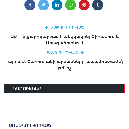
ՆԱԽՈՐԴ ՀՈԴՎԱԾ
ԱԺԲ-ն քարոզարշավ է անցկացրել Շիրակում և
Արագածոտնում
ՀԱՋՈՐԴ ՀՈԴՎԱԾ
Գայի և Ս. Շահումյանի արձանները՝ ապամոնտաժե՞լ,
թե՞ ոչ
ԿԱՐԾԻՔՆԵՐ
ԱՌՆՉՎՈՂ ՀՈԴՎԱԾ