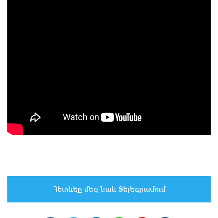
Հետևեք մեզ նաև Տելեգրամում