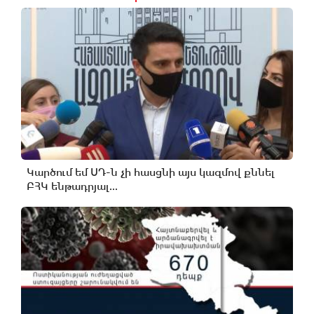
Կարծում եմ ՍԴ-ն չի հասցնի այս կազմով քննել
ԲՀԿ ենթադրյալ...