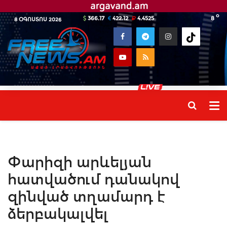
o
366.17
422.12
4.4525
8
8 ՕԳՈՍՏՈՍ 2026
Փարիզի արևելյան
հատվածում դանակով
զինված տղամարդ է
ձերբակալվել