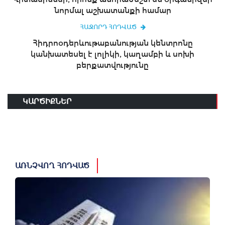
նորմալ աշխատանքի համար
ՀԱՋՈՐԴ ՀՈԴՎԱԾ
Հիդրոօդերևութաբանության կենտրոնը
կանխատեսել է լոլիկի, կաղամբի և սոխի
բերքատվությունը
ԿԱՐԾԻՔՆԵՐ
ԱՌՆՉՎՈՂ ՀՈԴՎԱԾ