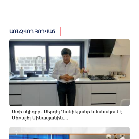
ԱՌՆՉՎՈՂ ՀՈԴՎԱԾ
Ստի սկիզբը․ Սերգեյ Դանիելյանը նմանակում է
Միքայել Մինասյանին....