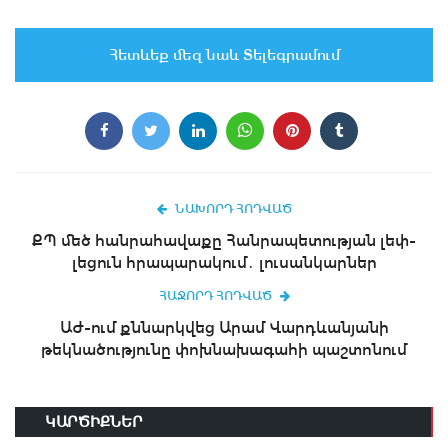
Հետևեք մեզ նաև Տելեգրամում
ՆԱԽՈՐԴ ՀՈԴՎԱԾ
ՔՊ մեծ հանրահավաքը Հանրապետության լեփ-
լեցուն հրապարակում․ լուսանկարներ
ՀԱՋՈՐԴ ՀՈԴՎԱԾ
ԱԺ-ում քննարկվեց Արամ Վարդևանյանի
թեկնածությունը փոխնախագահի պաշտոնում
ԿԱՐԾԻՔՆԵՐ