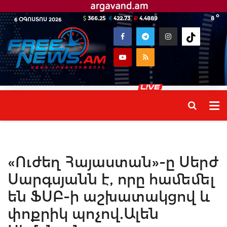
o
366.25
422.73
4.4889
8
6 ՕԳՈՍՏՈՍ 2026
«Ուժեղ Հայաստան»-ը Սերժ
Սարգսյանն է, որը համեմել
են ՖՍԲ-ի աշխատակցով և
փոքրիկ պոչով.Ալեն