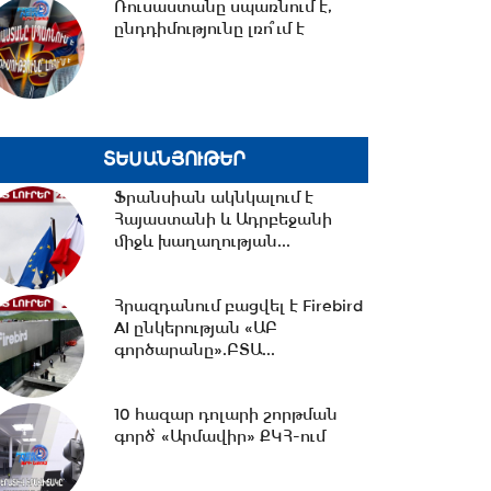
Ռուսաստանը սպառնում է,
ընդդիմությունը լռո՞ւմ է
18:02 -
Ազատ շփում Գնել
Սարգսյանի հետ | 07.08.2026
ՏԵՍԱՆՅՈՒԹԵՐ
17:33 -
Թրամփը նոր
սահմանափակումներ է
Ֆրանսիան ակնկալում է
մտցնում ԱՄՆ
Հայաստանի և Ադրբեջանի
քաղաքացիություն...
միջև խաղաղության...
17:05 -
Պապիկյանի
Հրազդանում բացվել է Firebird
մասնակցությամբ
AI ընկերության «ԱԲ
քարոզարշավը խոչընդոտելու
գործարանը».ԲՏԱ...
դեպքի...
16:38 -
Տաթև համայնքի
10 հազար դոլարի շորթման
նախկին ղեկավար Մուրադ
գործ՝ «Արմավիր» ՔԿՀ-ում
Սիմոնյանից կբռնագանձվի...