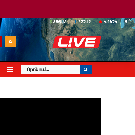
o
366.17
422.12
4.4525
8