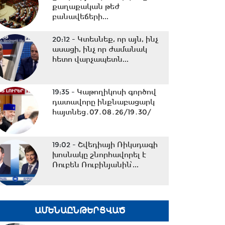
քաղաքական թեժ
բանավեճերի...
20:12 -
Կտեսնեք, որ այն, ինչ
ասացի, ինչ որ ժամանակ
հետո վարչապետն...
19:35 -
Կաթողիկոսի գործով
դատավորը ինքնաբացարկ
հայտնեց․07․08․26/19․30/
19:02 -
Շվեդիայի Ռիկսդագի
խոսնակը շնորհավորել է
Ռուբեն Ռուբինյանին՝...
18:37 -
Դուք ուզում եք
ժողովրդին գործի ընդունել
ԱՄԵՆԱԸՆԹԵՐՑՎԱԾ
ձեզ մոտ, մենք ուզում...