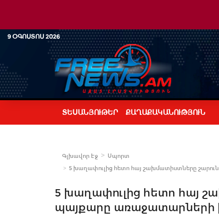
9 ՕԳՈՍՏՈՍ 2026
ՏԵՍԱՆՅՈՒԹԵՐ
ՔԱՂԱՔԱԿԱՆՈՒԹՅՈՒՆ
Գլխավոր Էջ
Սպորտ
5 խաղափուլից հետո հայ շախմատիստները շարու
5 խաղափուլից հետո հայ շ
պայքարը առաջատարների 