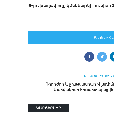
6-րդ խաղափուլը կմեկնարկի հունիսի 
Հետևեք մե
ՆԱԽՈՐԴ ՀՈԴՎ
Դիրիժոր և ջութակահար Վլադիմ
Սպիվակովը հոսպիտալացվել
ԿԱՐԾԻՔՆԵՐ