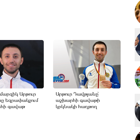
արզիկ Արթուր
Արթուր Դավթյանը՝
ը եզրափակչում
աշխարհի գավաթի
րհի գավաթ
կրկնակի հաղթող