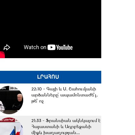
ԼՐԱՀՈՍ
22:10 -
Գայի և Ս. Շահումյանի
արձանները՝ ապամոնտաժե՞լ,
թե՞ ոչ
21:33 -
Ֆրանսիան ակնկալում է
Հայաստանի և Ադրբեջանի
միջև խաղաղության...