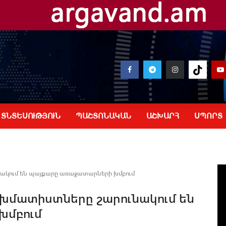
ՏՆՏԵՍՈՒԹՅՈՒՆ
ՊԱՇՏՈՆԱԿԱՆ
ԱՇԽԱՐՀ
ՍՊՈՐՏ
նակում են պայքարը առաջատարների խմբում
ախմատիստները շարունակում են
խմբում