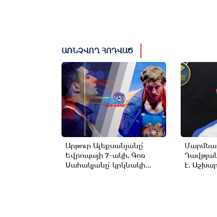
ԱՌՆՉՎՈՂ ՀՈԴՎԱԾ
Արթուր Ալեքսանյանը՝
Մարմնամ
Եվրոպայի 7-ակի, Գոռ
Դավթյան
Սահակյանը՝ կրկնակի...
է. Աշխա