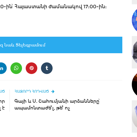
20-ին՝ Հայաստանի ժամանակով 17:00-ին:
զ նաև Տելեգրամում
ԱԾ
ՀԱՋՈՐԴ ՀՈԴՎԱԾ
իր
Գայի և Ս. Շահումյանի արձանները՝
 է
ապամոնտաժե՞լ, թե՞ ոչ