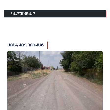
ԿԱՐԾԻՔՆԵՐ
ԱՌՆՉՎՈՂ ՀՈԴՎԱԾ