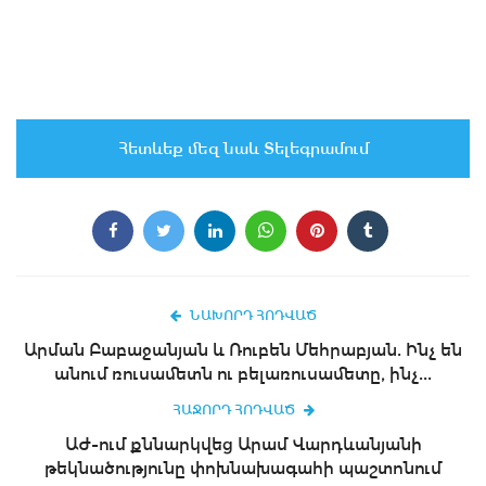
Հետևեք մեզ նաև Տելեգրամում
ՆԱԽՈՐԴ ՀՈԴՎԱԾ
Արման Բաբաջանյան և Ռուբեն Մեհրաբյան. Ինչ են
անում ռուսամետն ու բելառուսամետը, ինչ...
ՀԱՋՈՐԴ ՀՈԴՎԱԾ
ԱԺ-ում քննարկվեց Արամ Վարդևանյանի
թեկնածությունը փոխնախագահի պաշտոնում