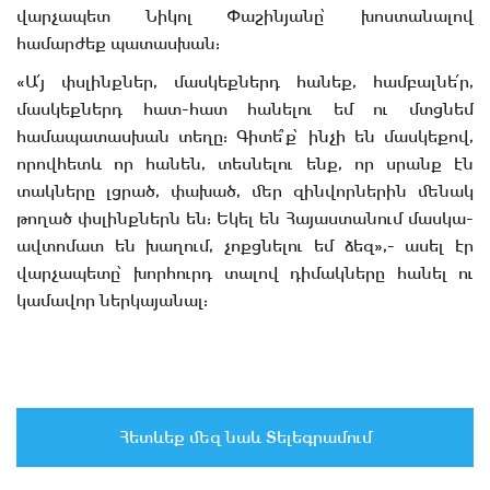
վարչապետ Նիկոլ Փաշինյանը՝ խոստանալով
համարժեք պատասխան:
«Ա՛յ փսլինքներ, մասկեքներդ հանեք, համբալնե՛ր,
մասկեքներդ հատ-հատ հանելու եմ ու մտցնեմ
համապատասխան տեղը: Գիտե՞ք՝ ինչի են մասկեքով,
որովհետև որ հանեն, տեսնելու ենք, որ սրանք էն
տակները լցրած, փախած, մեր զինվորներին մենակ
թողած փսլինքներն են: Եկել են Հայաստանում մասկա-
ավտոմատ են խաղում, չոքցնելու եմ ձեզ»,- ասել էր
վարչապետը՝ խորհուրդ տալով դիմակները հանել ու
կամավոր ներկայանալ:
Հետևեք մեզ նաև Տելեգրամում