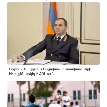
Արթուր Դավթյանն Արցախում դատախազների
հետ քննարկել է ԶՈՒ-ում...