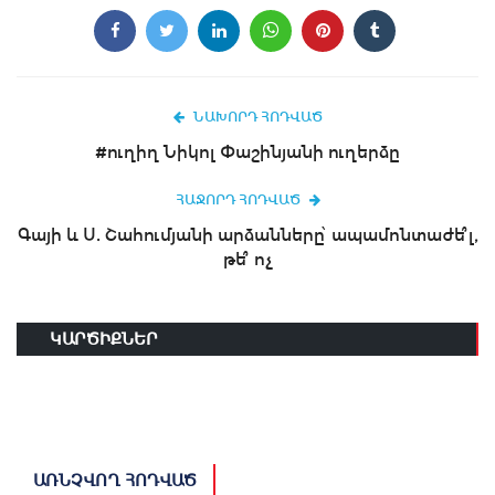
ՆԱԽՈՐԴ ՀՈԴՎԱԾ
#ուղիղ Նիկոլ Փաշինյանի ուղերձը
ՀԱՋՈՐԴ ՀՈԴՎԱԾ
Գայի և Ս. Շահումյանի արձանները՝ ապամոնտաժե՞լ,
թե՞ ոչ
ԿԱՐԾԻՔՆԵՐ
ԱՌՆՉՎՈՂ ՀՈԴՎԱԾ