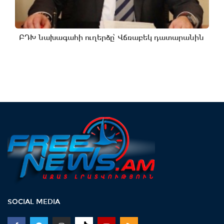
ԲԴԽ նախագահի ուղերձը՝ Վճռաբեկ դատարանին
SOCIAL MEDIA