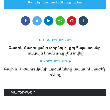
Հետևեք մեզ նաև Տելեգրամում
ՆԱԽՈՐԴ ՀՈԴՎԱԾ
Գագիկ Ծառուկյանը փորձել է լքել Հայաստանը,
սակայն նրան թույլ չեն տվել
ՀԱՋՈՐԴ ՀՈԴՎԱԾ
Գայի և Ս. Շահումյանի արձանները՝ ապամոնտաժե՞լ,
թե՞ ոչ
ԿԱՐԾԻՔՆԵՐ