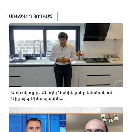
ԱՌՆՉՎՈՂ ՀՈԴՎԱԾ
Ստի սկիզբը․ Սերգեյ Դանիելյանը նմանակում է
Միքայել Մինասյանին....