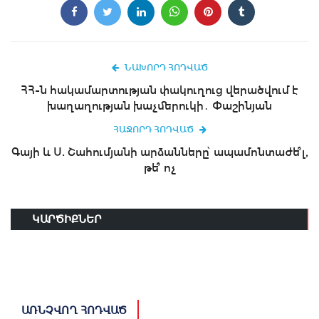
ՆԱԽՈՐԴ ՀՈԴՎԱԾ
ՀՀ-ն հակամարտության փակուղուց վերածվում է
խաղաղության խաչմերուկի․ Փաշինյան
ՀԱՋՈՐԴ ՀՈԴՎԱԾ
Գայի և Ս. Շահումյանի արձանները՝ ապամոնտաժե՞լ,
թե՞ ոչ
ԿԱՐԾԻՔՆԵՐ
ԱՌՆՉՎՈՂ ՀՈԴՎԱԾ