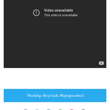
Հետևեք մեզ նաև Տելեգրամում