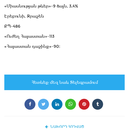
«Միասնության թևեր»-9 ձայն, 3,4%
Էրեբունի, Ջրաշեն
ՔՊ-486
«Ուժեղ Հայաստան»-113
«Հայաստան դաշինք»-90։
Հետևեք մեզ նաև Տելեգրամում
ՆԱԽՈՐԴ ՀՈԴՎԱԾ