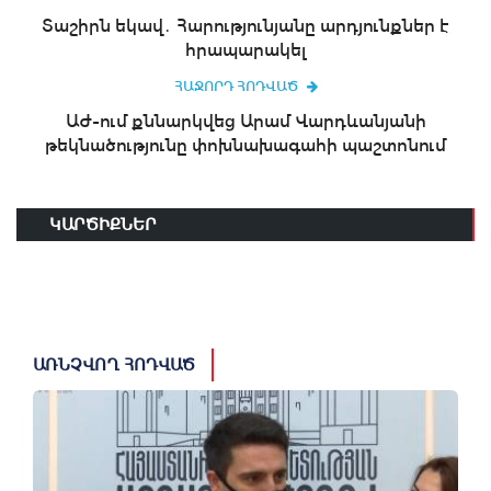
Տաշիրն եկավ․ Հարությունյանը արդյունքներ է
հրապարակել
ՀԱՋՈՐԴ ՀՈԴՎԱԾ
ԱԺ-ում քննարկվեց Արամ Վարդևանյանի
թեկնածությունը փոխնախագահի պաշտոնում
ԿԱՐԾԻՔՆԵՐ
ԱՌՆՉՎՈՂ ՀՈԴՎԱԾ