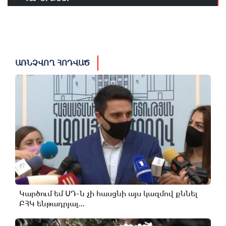
ԱՌՆՉՎՈՂ ՀՈԴՎԱԾ
Կարծում եմ ՍԴ-ն չի հասցնի այս կազմով քննել
ԲՀԿ ենթադրյալ...