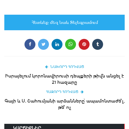
Հետևեք մեզ նաև Տելեգրամում
ՆԱԽՈՐԴ ՀՈԴՎԱԾ
Իսրայելում կորոնավիրուսի դեպքերի թիվն անցել է
21 հազարը
ՀԱՋՈՐԴ ՀՈԴՎԱԾ
Գայի և Ս. Շահումյանի արձանները՝ ապամոնտաժե՞լ,
թե՞ ոչ
ԿԱՐԾԻՔՆԵՐ