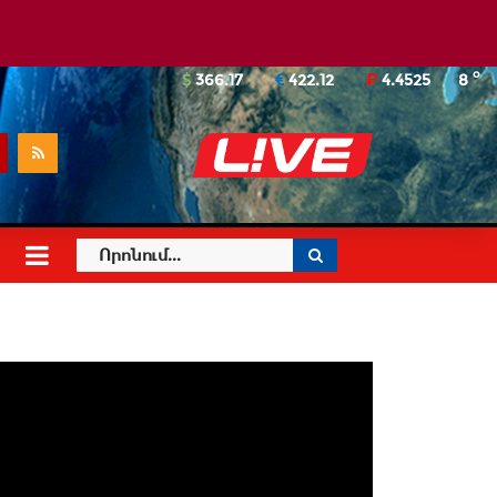
o
366.17
422.12
4.4525
8