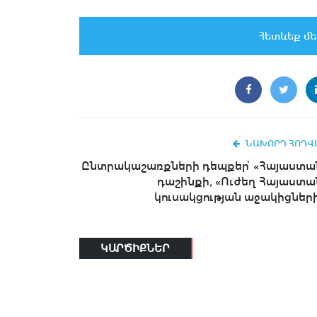
Հետևեք մե
ՆԱԽՈՐԴ ՀՈԴՎ
Ընտրակաշառքների դեպքեր՝ «Հայաստա
դաշինքի, «Ուժեղ Հայաստա
կուսակցության աջակիցների.
ԿԱՐԾԻՔՆԵՐ