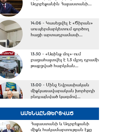
Ադրբեջանին Հայաստանի...
14:06 -
Կասեցվել է «Ծիրան»
սուպերմարկետում գործող
հացի արտադրամասի...
13:30 -
«Առինջ մոլ»-ում
բացահայտվել է 1,3 մլրդ դրամի
թաքցված հարկման...
13:00 -
Մինչ Եվրասիական
միջկառավարական խորհրդի
ընդլայնված կազմով...
ԱՄԵՆԱԸՆԹԵՐՑՎԱԾ
12:33 -
Իրանի
հետախուզությունը հայտնել է
Հայաստանի և Ադրբեջանի
«Մոսադ»-ի հետ կապ
միջև հակամարտության էջը