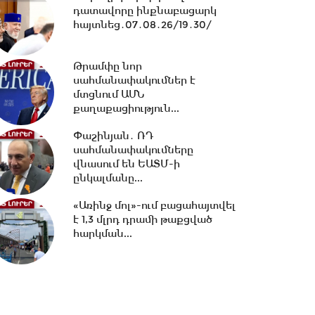
դատավորը ինքնաբացարկ
10:11 -
Եվրասիական
հայտնեց․07․08․26/19․30/
միջկառավարական խորհրդի
նիստ. #ուղիղ
Թրամփը նոր
սահմանափակումներ է
21:42 -
ԱԺ-ում քննարկվեց
մտցնում ԱՄՆ
Արամ Վարդևանյանի
քաղաքացիություն...
թեկնածությունը
փոխնախագահի...
Փաշինյան․ ՌԴ
սահմանափակումները
21:33 -
Բաքվի դատարանը
վնասում են ԵԱՏՄ-ի
մերժել է Արցախի
ընկալմանը...
ղեկավարների բողոքը․06․08․
26/21․30/
«Առինջ մոլ»-ում բացահայտվել
է 1,3 մլրդ դրամի թաքցված
հարկման...
20:40 -
Ուժեղ Հայաստան vs
ՔՊ․ կուլտուր-մուլտուրը
վերջացա՞վ
20:15 -
Երկաթուղու