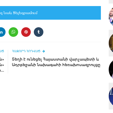
զ նաև Տելեգրամում
ԱԾ
ՀԱՋՈՐԴ ՀՈԴՎԱԾ
ն»
Տեղի է ունեցել Հայաստանի վարչապետի և
ն»
Ադրբեջանի նախագահի հեռախոսազրույցը
..