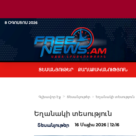
8 ՕԳՈՍՏՈՍ 2026
ՏԵՍԱՆՅՈՒԹԵՐ
ՔԱՂԱՔԱԿԱՆՈՒԹՅՈՒՆ
Գլխավոր Էջ
Տեսանյութեր
Եղանակի տեսություն
Եղանակի տեսություն
16 Մայիս 2026 | 12:16
Տեսանյութեր