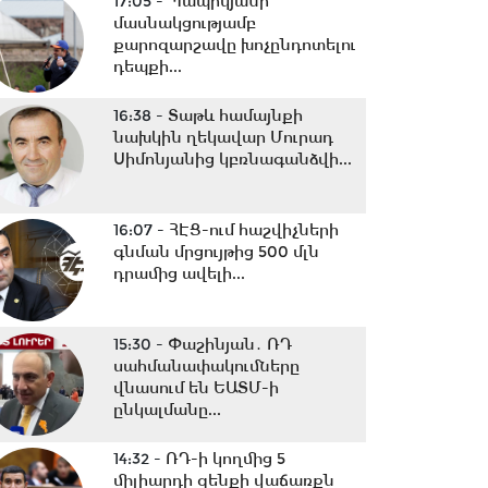
17:05 -
Պապիկյանի
մասնակցությամբ
քարոզարշավը խոչընդոտելու
դեպքի...
16:38 -
Տաթև համայնքի
նախկին ղեկավար Մուրադ
Սիմոնյանից կբռնագանձվի...
16:07 -
ՀԷՑ-ում հաշվիչների
գնման մրցույթից 500 մլն
դրամից ավելի...
15:30 -
Փաշինյան․ ՌԴ
սահմանափակումները
վնասում են ԵԱՏՄ-ի
ընկալմանը...
14:32 -
ՌԴ-ի կողմից 5
միլիարդի զենքի վաճառքն