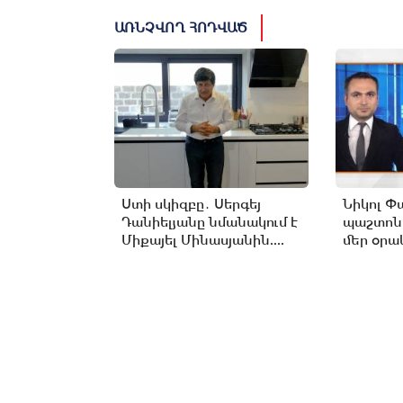
ԱՌՆՉՎՈՂ ՀՈԴՎԱԾ
Ստի սկիզբը․ Սերգեյ
Նիկոլ Փ
Դանիելյանը նմանակում է
պաշտոն
Միքայել Մինասյանին....
մեր օրակ