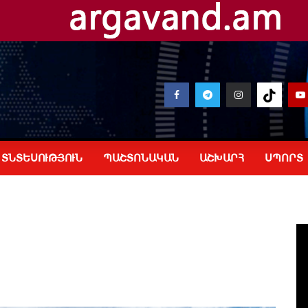
ՏՆՏԵՍՈՒԹՅՈՒՆ
ՊԱՇՏՈՆԱԿԱՆ
ԱՇԽԱՐՀ
ՍՊՈՐՏ