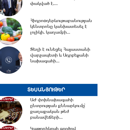
ունեցող...
փակված է,...
12:15 -
Նիկոլ Փաշինյանը
պատասխանել է ռուսական
Հիդրոօդերևութաբանության
լրատվամիջոցների
կենտրոնը կանխատեսել է
ներկայացուցիչների...
լոլիկի, կաղամբի...
11:26 -
Եվրասիական
Տեղի է ունեցել Հայաստանի
տնտեսական միությունը
վարչապետի և Ադրբեջանի
չպետք է դիտարկվի որպես...
նախագահի...
10:38 -
Օրը սկսեցի
հեծանվային զբոսանքով՝ Իսիկ
Կուլ լճի ափերին․...
ՏԵՍԱՆՅՈՒԹԵՐ
ԱԺ փոխնախագահի
ընտրության քննարկումը՝
10:13 -
ՀՀ ԱԺ իններորդ
քաղաքական թեժ
գումարման առաջին
բանավեճերի...
նստաշրջան 07.08.2026
#ուղիղ
Կաթողիկոսի գործով