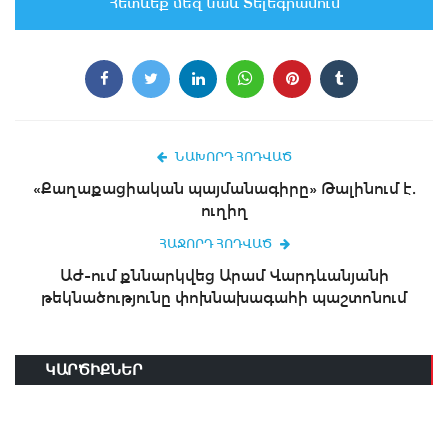
Հետևեք մեզ նաև Տելեգրամում
ՆԱԽՈՐԴ ՀՈԴՎԱԾ
«Քաղաքացիական պայմանագիրը» Թալինում է.
ուղիղ
ՀԱՋՈՐԴ ՀՈԴՎԱԾ
ԱԺ-ում քննարկվեց Արամ Վարդևանյանի
թեկնածությունը փոխնախագահի պաշտոնում
ԿԱՐԾԻՔՆԵՐ