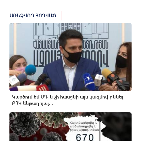
ԱՌՆՉՎՈՂ ՀՈԴՎԱԾ
Կարծում եմ ՍԴ-ն չի հասցնի այս կազմով քննել
ԲՀԿ ենթադրյալ...